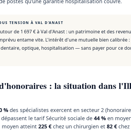
 de postes qu'une garantie hospitalisation couvre.
OUS TENSION À
VAL D'ANAST
utour de 1 697 €
à
Val d'Anast
: un patrimoine et des reven
mprévu entame vite. L'intérêt d'une mutuelle bien calibrée :
dentaire, optique, hospitalisation — sans payer pour ce do
honoraires : la situation dans l'Ill
0 %
des spécialistes exercent en secteur 2 (honoraires
 dépassent le tarif Sécurité sociale de
44 %
en moyen
t moyen atteint
225 €
chez un chirurgien et
82 €
chez