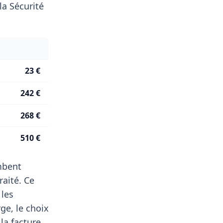
a Sécurité
23 €
242 €
268 €
510 €
ombent
aité. Ce
 les
ge, le choix
la facture,