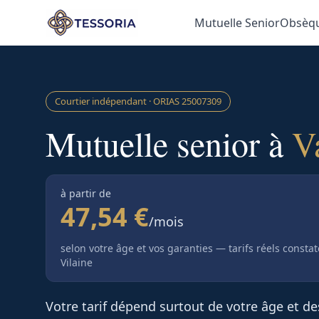
Aller au contenu principal
Mutuelle Senior
Obsèq
Courtier indépendant · ORIAS
25007309
Mutuelle senior à
V
à partir de
47,54 €
/mois
selon votre âge et vos garanties — tarifs réels consta
Vilaine
Votre tarif dépend surtout de votre âge et d