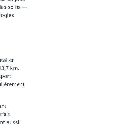
 des soins —
logies
talier
13,7 km.
sport
culièrement
ant
rfait
nt aussi