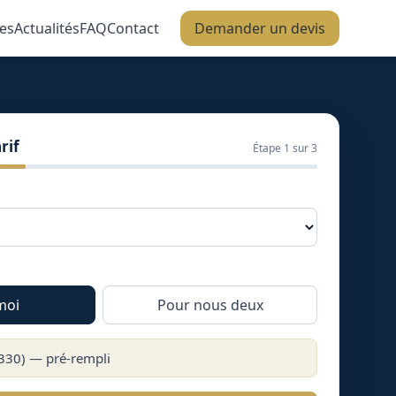
es
Actualités
FAQ
Contact
Demander un devis
rif
Étape
1
sur 3
moi
Pour nous deux
330
) — pré-rempli