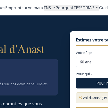
ues
Emprunteur
Animaux
TNS
Pourquoi TESSORIA ?
Guid
Estimez votre ta
al d'Anast
Votre âge
Pour qui ?
Pour 
tés sur nos devis
dans l'Ille-et-
Val d'Anast
(
35
es garanties que vous