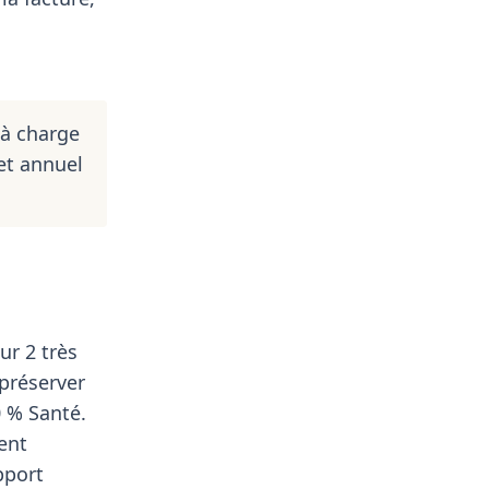
 à charge
et annuel
ur 2 très
préserver
0 % Santé.
ment
pport