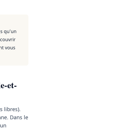
us qu'un
 couvrir
nt vous
e-et-
 libres).
ne. Dans le
 un