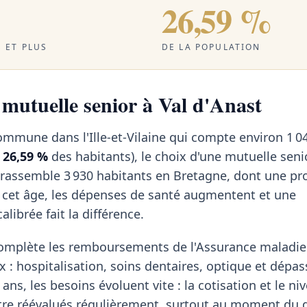
26,59 %
 ET PLUS
DE LA POPULATION
 mutuelle senior à Val d'Anast
commune dans l'Ille-et-Vilaine qui compte environ 1 0
t
26,59 %
des habitants), le choix d'une mutuelle seni
e rassemble 3 930 habitants en Bretagne, dont une pr
À cet âge, les dépenses de santé augmentent et une
librée fait la différence.
omplète les remboursements de l'Assurance maladie 
x : hospitalisation, soins dentaires, optique et dép
ans, les besoins évoluent vite : la cotisation et le ni
tre réévalués régulièrement, surtout au moment du d