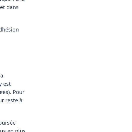
 et dans
adhésion
La
y est
ees). Pour
ur reste à
boursée
us en plus