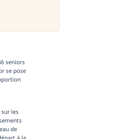
46 seniors
or se pose
oportion
sur les
assements
veau de
épart à la