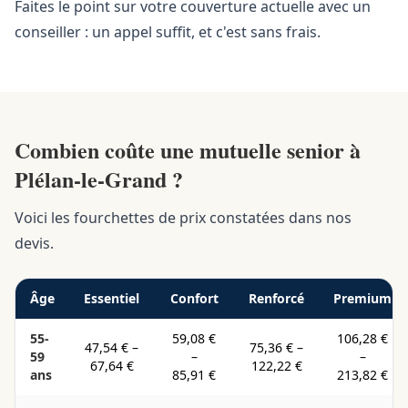
Faites le point sur votre couverture actuelle avec un
conseiller : un appel suffit, et c'est sans frais.
Combien coûte une mutuelle senior à
Plélan-le-Grand ?
Voici les fourchettes de prix constatées dans nos
devis.
Âge
Essentiel
Confort
Renforcé
Premium
55-
59,08 €
106,28 €
47,54 €
–
75,36 €
–
59
–
–
67,64 €
122,22 €
ans
85,91 €
213,82 €