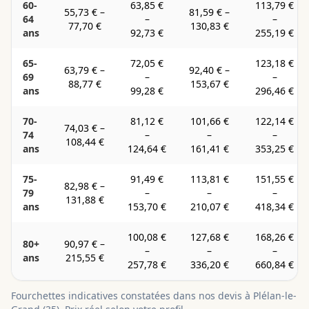
60-
63,85 €
113,79 €
55,73 €
–
81,59 €
–
64
–
–
77,70 €
130,83 €
ans
92,73 €
255,19 €
65-
72,05 €
123,18 €
63,79 €
–
92,40 €
–
69
–
–
88,77 €
153,67 €
ans
99,28 €
296,46 €
70-
81,12 €
101,66 €
122,14 €
74,03 €
–
74
–
–
–
108,44 €
ans
124,64 €
161,41 €
353,25 €
75-
91,49 €
113,81 €
151,55 €
82,98 €
–
79
–
–
–
131,88 €
ans
153,70 €
210,07 €
418,34 €
100,08 €
127,68 €
168,26 €
80+
90,97 €
–
–
–
–
ans
215,55 €
257,78 €
336,20 €
660,84 €
Fourchettes indicatives constatées dans nos devis à
Plélan-le-