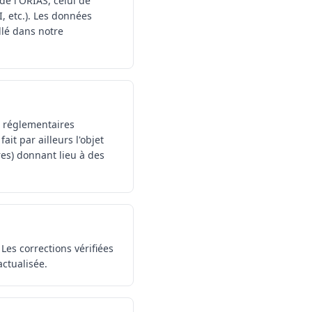
e de l'ORIAS, celui de
, etc.). Les données
llé dans notre
s réglementaires
ait par ailleurs l'objet
res) donnant lieu à des
 Les corrections vérifiées
actualisée.