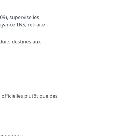
09), supervise les
oyance TNS, retraite
oduits destinés aux
 officielles plutôt que des
épendants ;