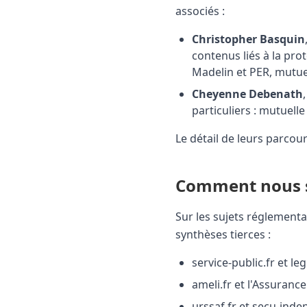
associés :
Christopher Basquin
contenus liés à la pro
Madelin et PER, mutue
Cheyenne Debenath
particuliers : mutuel
Le détail de leurs parcou
Comment nous s
Sur les sujets réglementai
synthèses tierces :
service-public.fr et le
ameli.fr et l'Assuranc
urssaf.fr et secu-inde