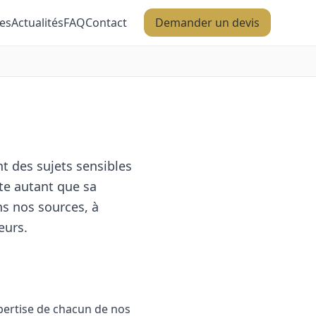
es
Actualités
FAQ
Contact
Demander un devis
nt des sujets sensibles
pte autant que sa
ns nos sources, à
eurs.
xpertise de chacun de nos