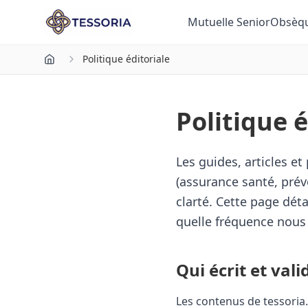
Aller au contenu principal
Mutuelle Senior
Obsèq
Politique éditoriale
Politique é
Les guides, articles e
(assurance santé, prév
clarté. Cette page dét
quelle fréquence nous
Qui écrit et val
Les contenus de tessoria.