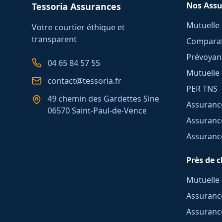
Nos Assu
Tessoria Assurances
Mutuelle 
Votre courtier éthique et
transparent
Comparat
Prévoyan
04 65 84 57 55
Mutuelle
contact@tessoria.fr
PER TNS
49 chemin des Gardettes Sine
Assuranc
06570 Saint-Paul-de-Vence
Assuranc
Assuranc
Près de 
Mutuelle 
Assurance
Assurance