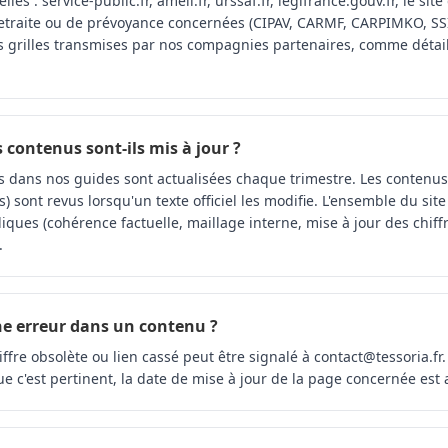
lles : service-public.fr, ameli.fr, urssaf.fr, legifrance.gouv.fr, le sit
 retraite ou de prévoyance concernées (CIPAV, CARMF, CARPIMKO, SSI
es grilles transmises par nos compagnies partenaires, comme détai
s contenus sont-ils mis à jour ?
tées dans nos guides sont actualisées chaque trimestre. Les contenu
s) sont revus lorsqu'un texte officiel les modifie. L'ensemble du site f
diques (cohérence factuelle, maillage interne, mise à jour des chiff
.
e erreur dans un contenu ?
iffre obsolète ou lien cassé peut être signalé à contact@tessoria.fr.
ue c'est pertinent, la date de mise à jour de la page concernée est 