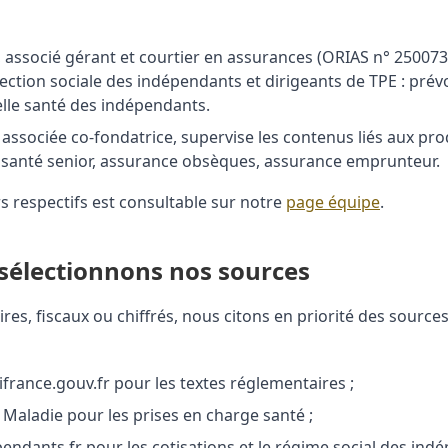
, associé gérant et courtier en assurances (ORIAS n° 250073
tection sociale des indépendants et dirigeants de TPE : prév
lle santé des indépendants.
, associée co-fondatrice, supervise les contenus liés aux pr
le santé senior, assurance obsèques, assurance emprunteur.
rs respectifs est consultable sur notre
page équipe
.
électionnons nos sources
res, fiscaux ou chiffrés, nous citons en priorité des sources
gifrance.gouv.fr pour les textes réglementaires ;
e Maladie pour les prises en charge santé ;
pendants.fr pour les cotisations et le régime social des ind