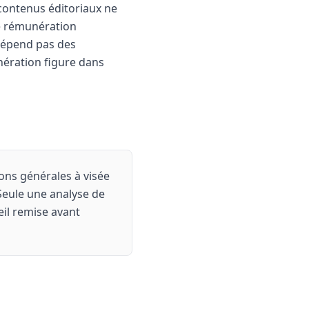
 contenus éditoriaux ne
e rémunération
 dépend pas des
ération figure dans
ions générales à visée
Seule une analyse de
eil remise avant