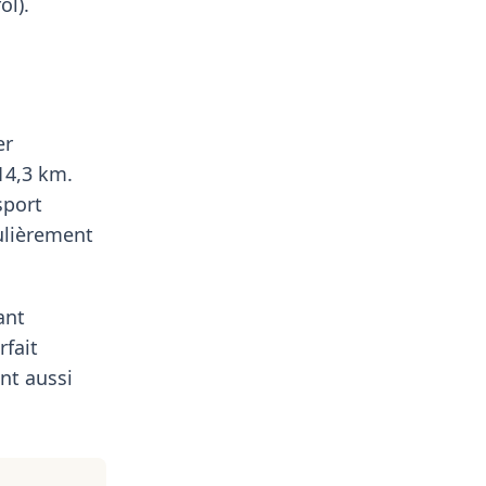
ol).
er
14,3 km.
sport
culièrement
ant
rfait
nt aussi