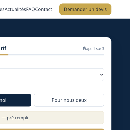
es
Actualités
FAQ
Contact
Demander un devis
rif
Étape
1
sur 3
moi
Pour nous deux
) — pré-rempli