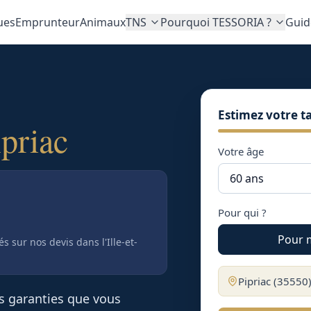
ues
Emprunteur
Animaux
TNS
Pourquoi TESSORIA ?
Guid
Estimez votre ta
ipriac
Votre âge
Pour qui ?
Pour 
tés sur nos devis
dans l'Ille-et-
Pipriac
(
35550
es garanties que vous