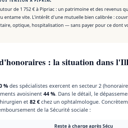
OUS TENSION À
PIPRIAC
utour de 1 752 €
à
Pipriac
: un patrimoine et des revenus qu
 entame vite. L'intérêt d'une mutuelle bien calibrée : couvr
aire, optique, hospitalisation — sans payer pour ce dont v
honoraires : la situation dans l'Ill
0 %
des spécialistes exercent en secteur 2 (honoraires
ments avoisinent
44 %
. Dans le détail, le dépassem
hirurgien et
82 €
chez un ophtalmologue. Concrèteme
emboursement de la Sécurité sociale :
Reste à charge après Sécu