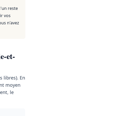
'un reste
ir vos
ous n'avez
e-et-
 libres). En
ent moyen
nt, le