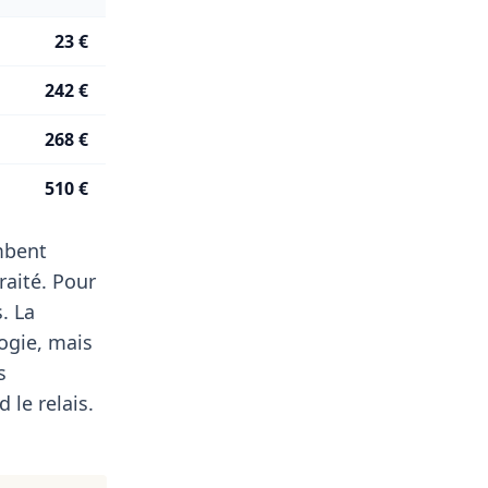
23 €
242 €
268 €
510 €
ombent
raité. Pour
. La
ogie, mais
s
 le relais.