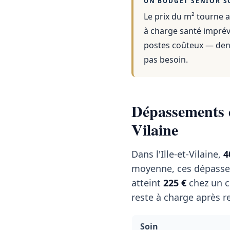
UN BUDGET SENIOR S
Le prix du m² tourne a
à charge santé imprévu
postes coûteux — dent
pas besoin.
Dépassements d'
Vilaine
Dans l'Ille-et-Vilaine,
4
moyenne, ces dépasse
atteint
225 €
chez un c
reste à charge après r
Soin