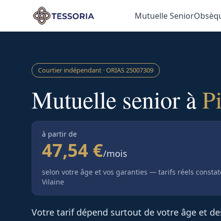
Aller au contenu principal
Mutuelle Senior
Obsèq
Courtier indépendant · ORIAS
25007309
Mutuelle senior à
P
à partir de
47,54 €
/mois
selon votre âge et vos garanties — tarifs réels consta
Vilaine
Votre tarif dépend surtout de votre âge et d