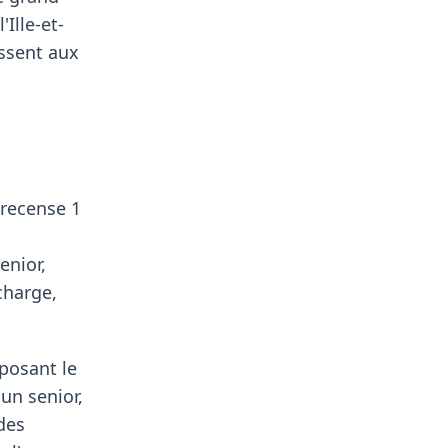
Ille-et-
essent aux
 recense 1
enior,
charge,
oposant le
un senior,
des