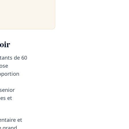
oir
itants de 60
pose
oportion
 senior
ses et
entaire et
le grand