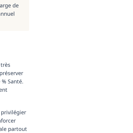
harge de
annuel
 très
préserver
0 % Santé.
ment
privilégier
forcer
ale partout