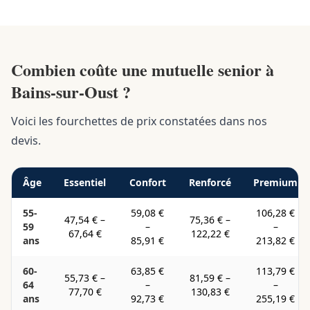
Combien coûte une mutuelle senior à
Bains-sur-Oust ?
Voici les fourchettes de prix constatées dans nos
devis.
Âge
Essentiel
Confort
Renforcé
Premium
55-
59,08 €
106,28 €
47,54 €
–
75,36 €
–
59
–
–
67,64 €
122,22 €
ans
85,91 €
213,82 €
60-
63,85 €
113,79 €
55,73 €
–
81,59 €
–
64
–
–
77,70 €
130,83 €
ans
92,73 €
255,19 €