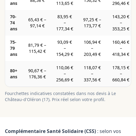
88,58 €
156,32 €
ans
113,65 €
296,46 €
70-
83,95 €
143,20 €
65,43 €
–
97,25 €
–
74
–
–
97,14 €
173,77 €
ans
177,34 €
353,25 €
75-
93,09 €
106,94 €
160,46 €
81,79 €
–
79
–
–
–
115,42 €
ans
154,29 €
203,49 €
418,34 €
110,06 €
118,07 €
178,15 €
80+
90,67 €
–
–
–
–
ans
176,36 €
256,69 €
337,56 €
660,84 €
Fourchettes indicatives constatées dans nos devis à
Le
Château-d'Oléron
(
17
). Prix réel selon votre profil.
Complémentaire Santé Solidaire (CSS)
: selon vos