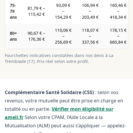
75-
93,09 €
106,94 €
160,46 €
81,79 €
–
79
–
–
–
115,42 €
ans
154,29 €
203,49 €
418,34 €
110,06 €
118,07 €
178,15 €
80+
90,67 €
–
–
–
–
ans
176,36 €
256,69 €
337,56 €
660,84 €
Fourchettes indicatives constatées dans nos devis à
La
Tremblade
(
17
). Prix réel selon votre profil.
Complémentaire Santé Solidaire (CSS)
: selon vos
revenus, votre mutuelle peut être prise en charge en
totalité ou en partie.
Vérifier mon éligibilité sur
ameli.fr
Selon votre CPAM, l’Aide Locale à la
Mutualisation (ALM) peut aussi s’appliquer — appelez-