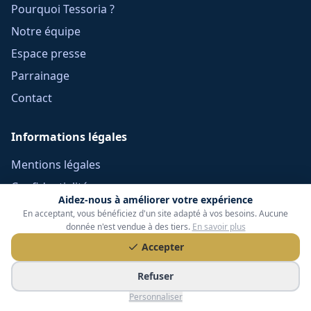
Pourquoi Tessoria ?
Notre équipe
Espace presse
Parrainage
Contact
Informations légales
Mentions légales
Confidentialité
Aidez-nous à améliorer votre expérience
Cookies
En acceptant, vous bénéficiez d'un site adapté à vos besoins. Aucune
donnée n'est vendue à des tiers.
En savoir plus
CGU
Accepter
Réclamations
CGV Frais Courtage
Refuser
Méthodologie
Personnaliser