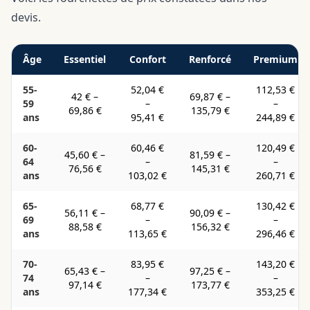
devis.
Âge
Essentiel
Confort
Renforcé
Premium
55-
52,04 €
112,53 €
42 €
–
69,87 €
–
59
–
–
69,86 €
135,79 €
ans
95,41 €
244,89 €
60-
60,46 €
120,49 €
45,60 €
–
81,59 €
–
64
–
–
76,56 €
145,31 €
ans
103,02 €
260,71 €
65-
68,77 €
130,42 €
56,11 €
–
90,09 €
–
69
–
–
88,58 €
156,32 €
ans
113,65 €
296,46 €
70-
83,95 €
143,20 €
65,43 €
–
97,25 €
–
74
–
–
97,14 €
173,77 €
ans
177,34 €
353,25 €