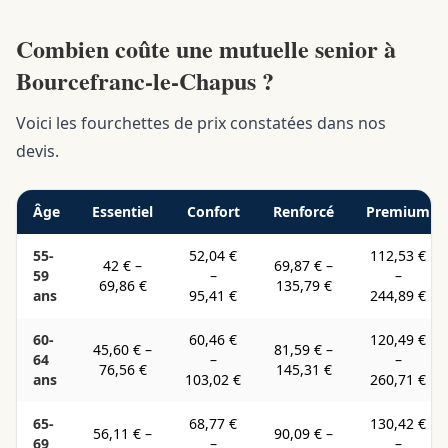
Combien coûte une mutuelle senior à
Bourcefranc-le-Chapus ?
Voici les fourchettes de prix constatées dans nos
devis.
Âge
Essentiel
Confort
Renforcé
Premium
55-
52,04 €
112,53 €
42 €
–
69,87 €
–
59
–
–
69,86 €
135,79 €
ans
95,41 €
244,89 €
60-
60,46 €
120,49 €
45,60 €
–
81,59 €
–
64
–
–
76,56 €
145,31 €
ans
103,02 €
260,71 €
65-
68,77 €
130,42 €
56,11 €
–
90,09 €
–
69
–
–