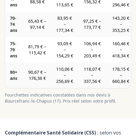
88,58 €
156,32 €
ans
113,65 €
296,46 €
70-
83,95 €
143,20 €
65,43 €
–
97,25 €
–
74
–
–
97,14 €
173,77 €
ans
177,34 €
353,25 €
75-
93,09 €
106,94 €
160,46 €
81,79 €
–
79
–
–
–
115,42 €
ans
154,29 €
203,49 €
418,34 €
110,06 €
118,07 €
178,15 €
80+
90,67 €
–
–
–
–
ans
176,36 €
256,69 €
337,56 €
660,84 €
Fourchettes indicatives constatées dans nos devis à
Bourcefranc-le-Chapus
(
17
). Prix réel selon votre profil.
Complémentaire Santé Solidaire (CSS)
: selon vos