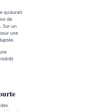
e qu'aurait
ior de
. Sur un
pour une
daptée.
'une
intérêt
ourte
 des