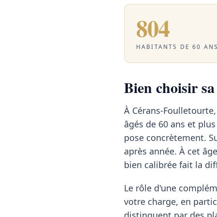
804
HABITANTS DE 60 ANS
Bien choisir s
À Cérans-Foulletourte
âgés de 60 ans et plus
pose concrètement. Sur
après année. À cet âg
bien calibrée fait la di
Le rôle d'une compléme
votre charge, en particu
distinguent par des pl