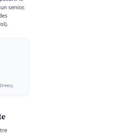
un senior,
des
ol).
 Drees)
.
te
tre