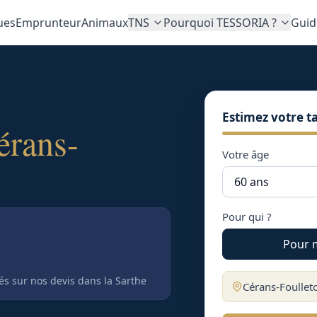
ues
Emprunteur
Animaux
TNS
Pourquoi TESSORIA ?
Guid
Estimez votre ta
érans-
Votre âge
Pour qui ?
Pour 
tés sur nos devis
dans la Sarthe
Cérans-Foullet