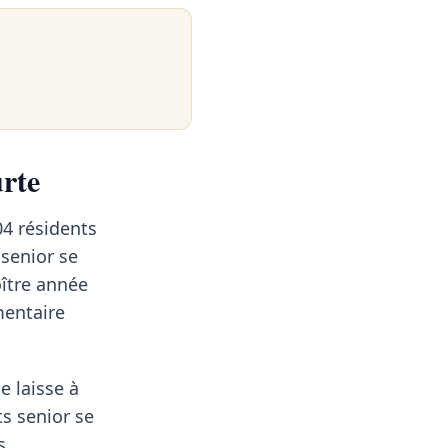
urte
04 résidents
 senior se
oître année
mentaire
e laisse à
ts senior se
s