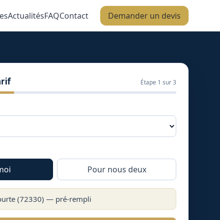
es
Actualités
FAQ
Contact
Demander un devis
rif
Étape
1
sur 3
moi
Pour nous deux
ourte
(
72330
) — pré-rempli