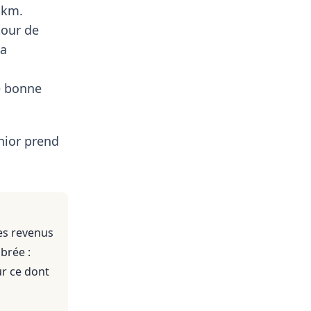
 km.
tour de
la
e bonne
nior prend
es revenus
brée :
ur ce dont