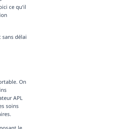
ici ce qu'il
ion
 sans délai
ortable. On
ins
cateur APL
es soins
ires.
oposant le