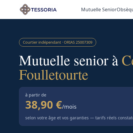
Aller au contenu principal
Mutuelle Senior
Obsèq
Courtier indépendant · ORIAS
25007309
Mutuelle senior à
C
Foulletourte
à partir de
38,90 €
/mois
selon votre âge et vos garanties — tarifs réels consta