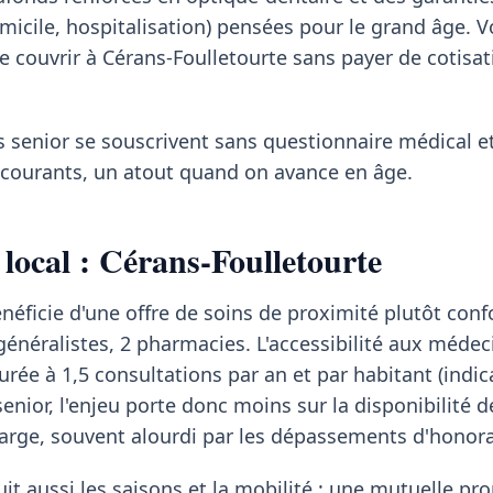
micile, hospitalisation) pensées pour le grand âge. Vo
se couvrir à Cérans-Foulletourte sans payer de cotisat
s senior se souscrivent sans questionnaire médical et
s courants, un atout quand on avance en âge.
 local : Cérans-Foulletourte
néficie d'une offre de soins de proximité plutôt conf
énéralistes, 2 pharmacies. L'accessibilité aux médec
urée à 1,5 consultations par an et par habitant (indi
enior, l'enjeu porte donc moins sur la disponibilité d
harge, souvent alourdi par les dépassements d'honora
it aussi les saisons et la mobilité : une mutuelle pr