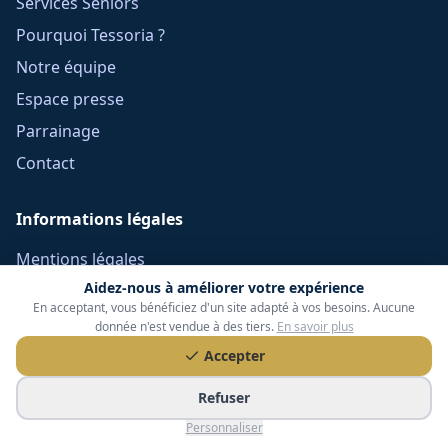
Services Seniors
Pourquoi Tessoria ?
Notre équipe
Espace presse
Parrainage
Contact
Informations légales
Mentions légales
Aidez-nous à améliorer votre expérience
Confidentialité
En acceptant, vous bénéficiez d'un site adapté à vos besoins. Aucune
Cookies
donnée n'est vendue à des tiers.
En savoir plus
CGU
Accepter
Réclamations
Refuser
CGV Frais Courtage
Personnaliser