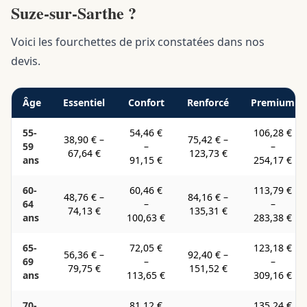
Suze-sur-Sarthe ?
Voici les fourchettes de prix constatées dans nos
devis.
Âge
Essentiel
Confort
Renforcé
Premium
55-
54,46 €
106,28 €
38,90 €
–
75,42 €
–
59
–
–
67,64 €
123,73 €
ans
91,15 €
254,17 €
60-
60,46 €
113,79 €
48,76 €
–
84,16 €
–
64
–
–
74,13 €
135,31 €
ans
100,63 €
283,38 €
65-
72,05 €
123,18 €
56,36 €
–
92,40 €
–
69
–
–
79,75 €
151,52 €
ans
113,65 €
309,16 €
70-
81,12 €
135,24 €