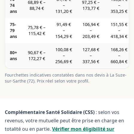
68,89 €
–
97,25 €
–
74
–
–
88,74 €
173,77 €
ans
131,20 €
353,25 €
75-
91,49 €
106,94 €
151,55 €
75,78 €
–
79
–
–
–
115,42 €
ans
154,29 €
203,49 €
418,34 €
100,08 €
127,68 €
168,26 €
80+
90,67 €
–
–
–
–
ans
172,27 €
256,69 €
337,56 €
660,84 €
Fourchettes indicatives constatées dans nos devis à
La Suze-
sur-Sarthe
(
72
). Prix réel selon votre profil.
Complémentaire Santé Solidaire (CSS)
: selon vos
revenus, votre mutuelle peut être prise en charge en
totalité ou en partie.
Vérifier mon éligibilité sur