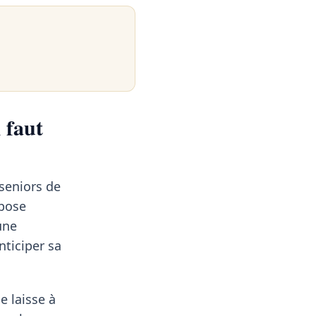
 faut
seniors de
 pose
une
nticiper sa
e laisse à