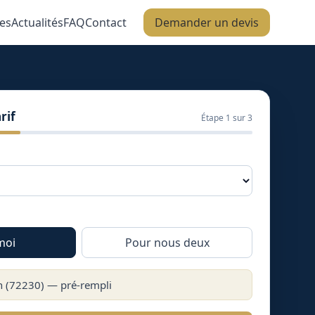
es
Actualités
FAQ
Contact
Demander un devis
rif
Étape
1
sur 3
moi
Pour nous deux
n
(
72230
) — pré-rempli