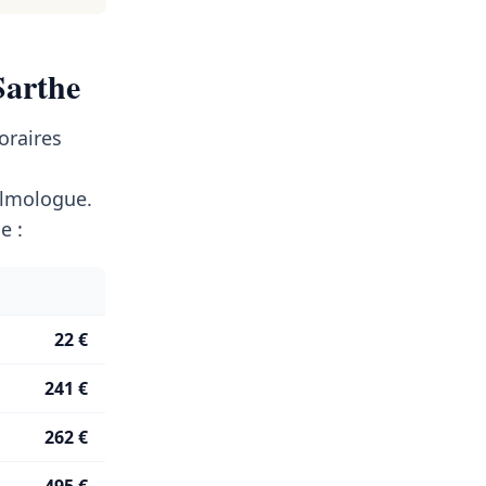
Sarthe
oraires
lmologue.
e :
22 €
241 €
262 €