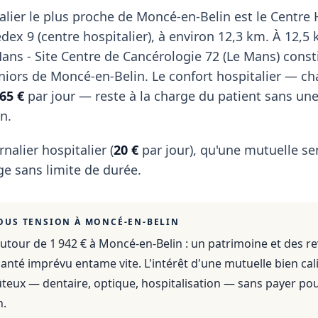
alier le plus proche de Moncé-en-Belin est le Centre 
ex 9 (centre hospitalier), à environ 12,3 km. À 12,5 
Mans - Site Centre de Cancérologie 72 (Le Mans) const
eniors de Moncé-en-Belin. Le confort hospitalier — c
65 €
par jour — reste à la charge du patient sans un
n.
rnalier hospitalier (
20 €
par jour), qu'une mutuelle se
e sans limite de durée.
OUS TENSION À
MONCÉ-EN-BELIN
utour de 1 942 €
à
Moncé-en-Belin
: un patrimoine et des r
anté imprévu entame vite. L'intérêt d'une mutuelle bien cali
ûteux — dentaire, optique, hospitalisation — sans payer po
n.