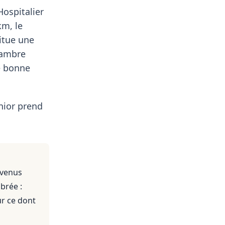
Hospitalier
km, le
itue une
hambre
e bonne
nior prend
evenus
brée :
ur ce dont