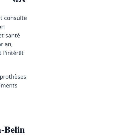
495 €
t consulte
on
et santé
r an,
l'intérêt
, prothèses
pements
-Belin