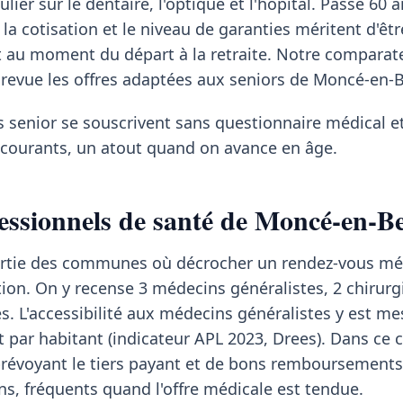
lier sur le dentaire, l'optique et l'hôpital. Passé 60 a
 la cotisation et le niveau de garanties méritent d'êt
t au moment du départ à la retraite. Notre comparat
revue les offres adaptées aux seniors de Moncé-en-B
s senior se souscrivent sans questionnaire médical et
s courants, un atout quand on avance en âge.
essionnels de santé de Moncé-en-Be
artie des communes où décrocher un rendez-vous mé
ion. On y recense 3 médecins généralistes, 2 chirurg
s. L'accessibilité aux médecins généralistes y est me
t par habitant (indicateur APL 2023, Drees). Dans ce 
évoyant le tiers payant et de bons remboursements 
s, fréquents quand l'offre médicale est tendue.