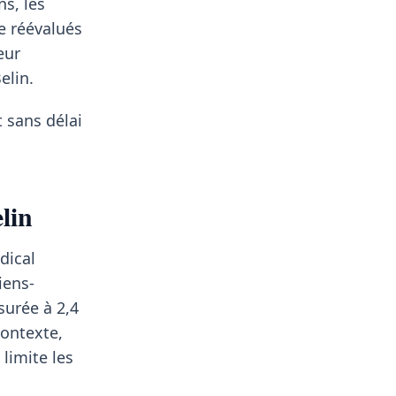
ns, les
re réévalués
eur
elin.
 sans délai
lin
dical
iens-
surée à 2,4
contexte,
limite les