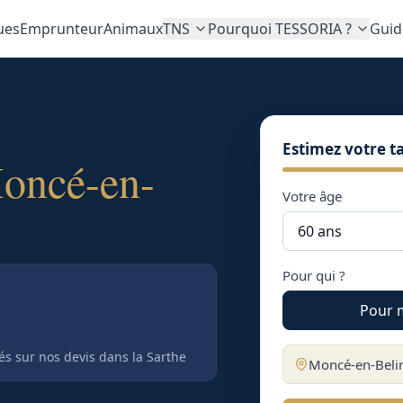
ues
Emprunteur
Animaux
TNS
Pourquoi TESSORIA ?
Guid
Estimez votre ta
oncé-en-
Votre âge
Pour qui ?
Pour 
tés sur nos devis
dans la Sarthe
Moncé-en-Beli