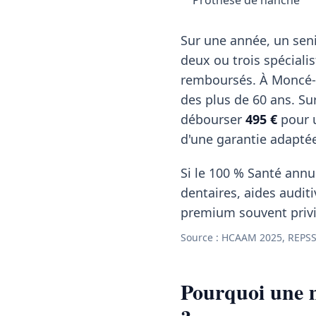
Prothèse de hanche
Sur une année, un seni
deux ou trois spéciali
remboursés. À Moncé-e
des plus de 60 ans. S
débourser
495 €
pour u
d'une garantie adapté
Si le 100 % Santé annul
dentaires, aides auditi
premium souvent privil
Source : HCAAM 2025, REPSS 
Pourquoi une m