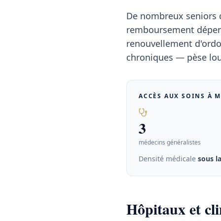
De nombreux seniors co
remboursement dépend 
renouvellement d'ordon
chroniques — pèse lou
ACCÈS AUX SOINS À
M
3
médecins généralistes
Densité médicale
sous l
Hôpitaux et cl