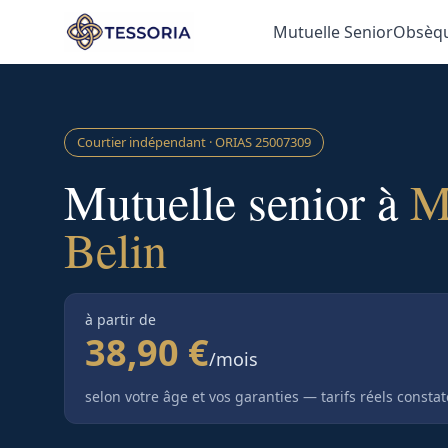
Aller au contenu principal
Mutuelle Senior
Obsèq
Courtier indépendant · ORIAS
25007309
Mutuelle senior à
M
Belin
à partir de
38,90 €
/mois
selon votre âge et vos garanties — tarifs réels consta