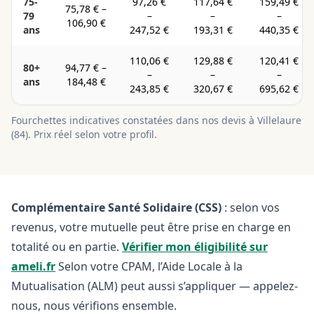
75-
97,26 €
117,64 €
159,49 €
75,78 €
–
79
–
–
–
106,90 €
ans
247,52 €
193,31 €
440,35 €
110,06 €
129,88 €
120,41 €
80+
94,77 €
–
–
–
–
ans
184,48 €
243,85 €
320,67 €
695,62 €
Fourchettes indicatives constatées dans nos devis à
Villelaure
(
84
). Prix réel selon votre profil.
Complémentaire Santé Solidaire (CSS)
: selon vos
revenus, votre mutuelle peut être prise en charge en
totalité ou en partie.
Vérifier mon éligibilité sur
ameli.fr
Selon votre CPAM, l’Aide Locale à la
Mutualisation (ALM) peut aussi s’appliquer — appelez-
nous, nous vérifions ensemble.