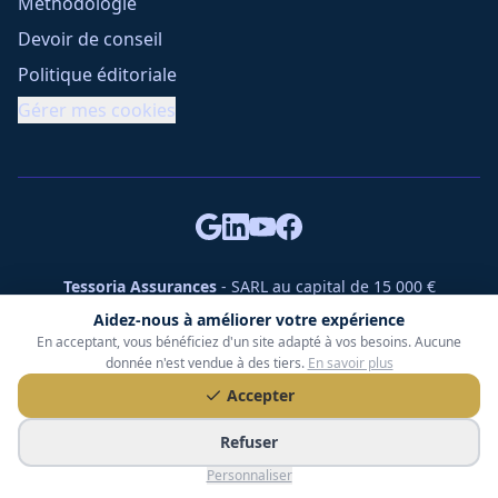
Méthodologie
Devoir de conseil
Politique éditoriale
Gérer mes cookies
Tessoria Assurances
- SARL au capital de 15 000 €
ORIAS n° 25007309 - RCS 990 206 179 - Membre du réseau
Aidez-nous à améliorer votre expérience
360 Courtage
En acceptant, vous bénéficiez d'un site adapté à vos besoins. Aucune
RC Pro : Klarity - Contrat n° CCOUK000785
donnée n'est vendue à des tiers.
En savoir plus
49 chemin des Gardettes Sine, 06570 Saint-Paul-de-Vence
Accepter
©
2026
Tessoria Assurances. Tous droits réservés.
Refuser
Personnaliser