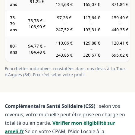
91,25 €
ans
124,63 €
165,07 €
371,84 €
75-
97,26 €
117,64 €
159,49 €
75,78 €
–
79
–
–
–
106,90 €
ans
247,52 €
193,31 €
440,35 €
110,06 €
129,88 €
120,41 €
80+
94,77 €
–
–
–
–
ans
184,48 €
243,85 €
320,67 €
695,62 €
Fourchettes indicatives constatées dans nos devis à
La Tour-
d'Aigues
(
84
). Prix réel selon votre profil.
Complémentaire Santé Solidaire (CSS)
: selon vos
revenus, votre mutuelle peut être prise en charge en
totalité ou en partie.
Vérifier mon éligibilité sur
ameli.fr
Selon votre CPAM, l’Aide Locale à la