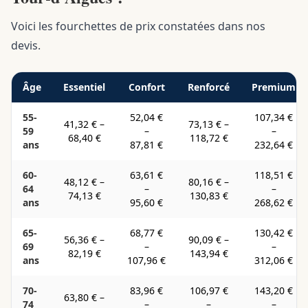
Voici les fourchettes de prix constatées dans nos
devis.
Âge
Essentiel
Confort
Renforcé
Premium
55-
52,04 €
107,34 €
41,32 €
–
73,13 €
–
59
–
–
68,40 €
118,72 €
ans
87,81 €
232,64 €
60-
63,61 €
118,51 €
48,12 €
–
80,16 €
–
64
–
–
74,13 €
130,83 €
ans
95,60 €
268,62 €
65-
68,77 €
130,42 €
56,36 €
–
90,09 €
–
69
–
–
82,19 €
143,94 €
ans
107,96 €
312,06 €
70-
83,96 €
106,97 €
143,20 €
63,80 €
–
74
–
–
–