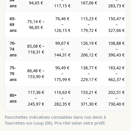
94,65 €
167,06 €
ans
117,15 €
283,73 €
65-
76,46 €
115,23 €
150,47 €
75,14 €
–
69
–
–
–
96,85 €
ans
126,15 €
179,72 €
327,66 €
70-
99,67 €
126,19 €
108,88 €
85,08 €
–
74
–
–
–
118,31 €
ans
144,31 €
206,12 €
390,43 €
75-
90,49 €
138,77 €
183,42 €
86,48 €
–
79
–
–
–
153,90 €
ans
175,99 €
229,17 €
462,37 €
117,36 €
110,63 €
153,21 €
202,51 €
80+
–
–
–
–
ans
245,97 €
282,35 €
371,30 €
730,40 €
Fourchettes indicatives constatées dans nos devis à
Tourrettes-sur-Loup
(
06
). Prix réel selon votre profil.