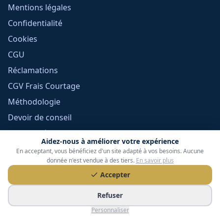
Mentions légales
Confidentialité
Cookies
CGU
Réclamations
CGV Frais Courtage
Méthodologie
Devoir de conseil
Politique éditoriale
Aidez-nous à améliorer votre expérience
Gérer mes cookies
En acceptant, vous bénéficiez d'un site adapté à vos besoins. Aucune
donnée n'est vendue à des tiers.
En savoir plus
Accepter
Refuser
Personnaliser