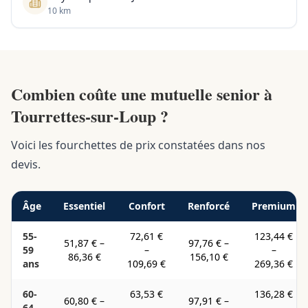
10 km
Combien coûte une mutuelle senior à
Tourrettes-sur-Loup ?
Voici les fourchettes de prix constatées dans nos
devis.
Âge
Essentiel
Confort
Renforcé
Premium
55-
72,61 €
123,44 €
51,87 €
–
97,76 €
–
59
–
–
86,36 €
156,10 €
ans
109,69 €
269,36 €
60-
63,53 €
136,28 €
60,80 €
–
97,91 €
–
64
–
–