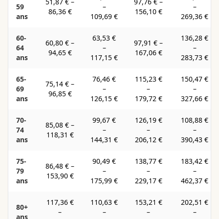
51,87 €
–
97,76 €
–
59
–
–
86,36 €
156,10 €
ans
109,69 €
269,36 €
60-
63,53 €
136,28 €
60,80 €
–
97,91 €
–
64
–
–
94,65 €
167,06 €
ans
117,15 €
283,73 €
65-
76,46 €
115,23 €
150,47 €
75,14 €
–
69
–
–
–
96,85 €
ans
126,15 €
179,72 €
327,66 €
70-
99,67 €
126,19 €
108,88 €
85,08 €
–
74
–
–
–
118,31 €
ans
144,31 €
206,12 €
390,43 €
75-
90,49 €
138,77 €
183,42 €
86,48 €
–
79
–
–
–
153,90 €
ans
175,99 €
229,17 €
462,37 €
117,36 €
110,63 €
153,21 €
202,51 €
80+
–
–
–
–
ans