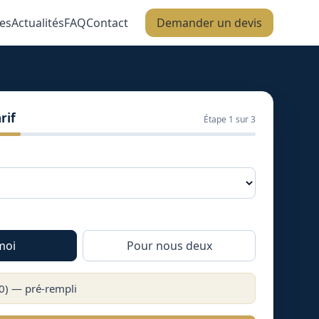
es
Actualités
FAQ
Contact
Demander un devis
rif
Étape
1
sur 3
moi
Pour nous deux
0
) — pré-rempli