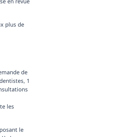
sse en revue
ux plus de
demande de
dentistes, 1
nsultations
te les
oposant le