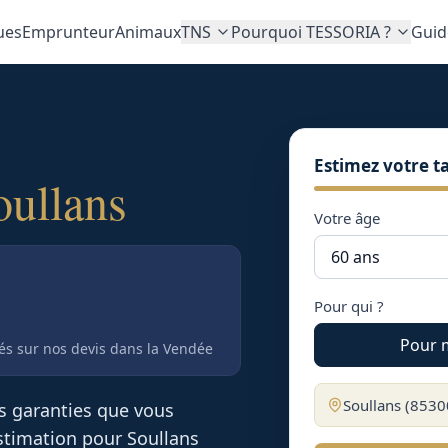
ues
Emprunteur
Animaux
TNS
Pourquoi TESSORIA ?
Guid
Estimez votre ta
oullans
Votre âge
Pour qui ?
Pour 
tés sur nos devis
dans la Vendée
Soullans
(
8530
es garanties que vous
 estimation pour
Soullans