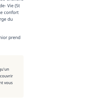
de- Vie (St
Le confort
arge du
nior prend
qu'un
 couvrir
nt vous