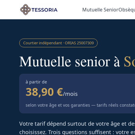
Aller au contenu principal
Mutuelle Senior
Obsèq
Courtier indépendant · ORIAS
25007309
Mutuelle senior à
S
à partir de
38,90 €
/mois
selon votre âge et vos garanties — tarifs réels consta
Votre tarif dépend surtout de votre âge et d
choisissez. Trois questions suffisent : votre