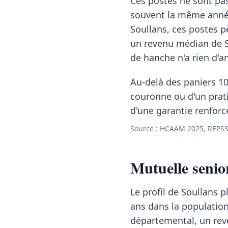
Ces postes ne sont pas
souvent la même année
Soullans, ces postes p
un revenu médian de 
de hanche n'a rien d'an
Au-delà des paniers 10
couronne ou d'un pratic
d'une garantie renforc
Source : HCAAM 2025, REPSS 
Mutuelle senio
Le profil de Soullans p
ans dans la populatio
départemental, un re