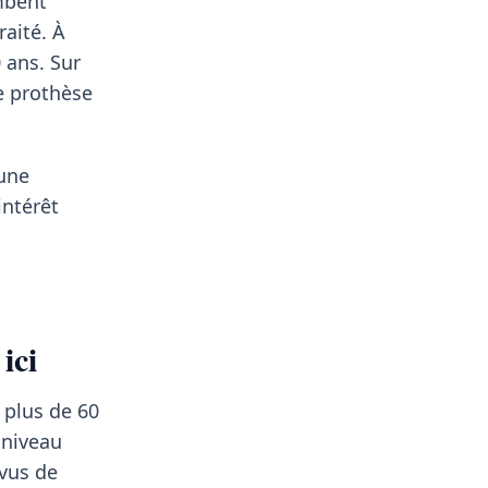
ombent
aité. À
 ans. Sur
 prothèse
'une
intérêt
ici
 plus de 60
 niveau
vus de