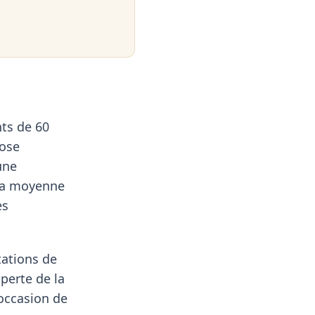
ts de 60
pose
une
 la moyenne
es
tations de
 perte de la
'occasion de