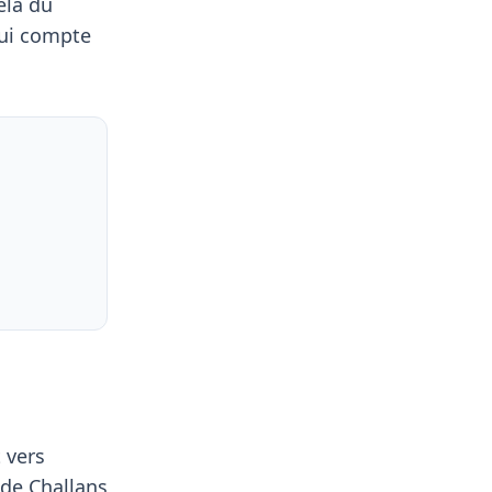
elà du
qui compte
 vers
 de Challans