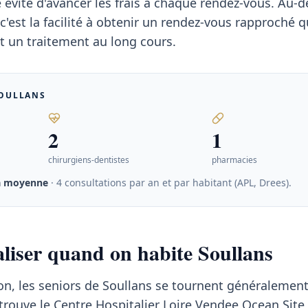
é évite d'avancer les frais à chaque rendez-vous. Au-d
c'est la facilité à obtenir un rendez-vous rapproché 
t un traitement au long cours.
OULLANS
2
1
chirurgiens-dentistes
pharmacies
a moyenne
· 4 consultations par an et par habitant (APL, Drees)
.
taliser quand on habite Soullans
on, les seniors de Soullans se tournent généralement
trouve le Centre Hospitalier Loire Vendee Ocean Site