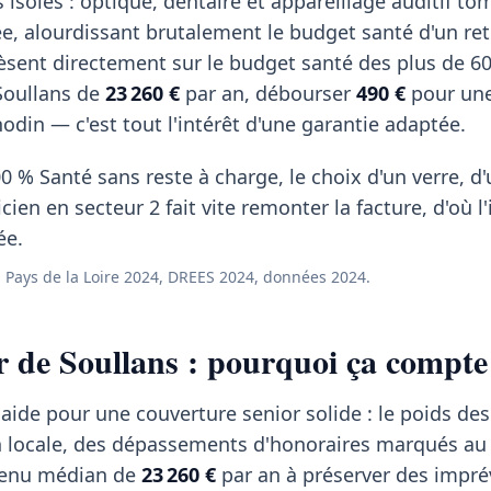
 isolés : optique, dentaire et appareillage auditif t
, alourdissant brutalement le budget santé d'un retr
èsent directement sur le budget santé des plus de 60
Soullans de
23 260 €
par an, débourser
490 €
pour une
odin — c'est tout l'intérêt d'une garantie adaptée.
0 % Santé sans reste à charge, le choix d'un verre, d
ien en secteur 2 fait vite remonter la facture, d'où l'
ée.
Pays de la Loire 2024, DREES 2024, données 2024.
r de Soullans : pourquoi ça compte 
laide pour une couverture senior solide : le poids des
n locale, des dépassements d'honoraires marqués au
venu médian de
23 260 €
par an à préserver des impré