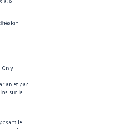
es aux
adhésion
. On y
ar an et par
ins sur la
oposant le