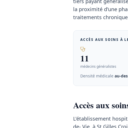
tiers payant généralisé
la proximité d'une pha
traitements chroniques
ACCÈS AUX SOINS À
L
11
médecins généralistes
Densité médicale
au-des
Accès aux soins
L'établissement hospita
de- Vie, à St Gilles Cr