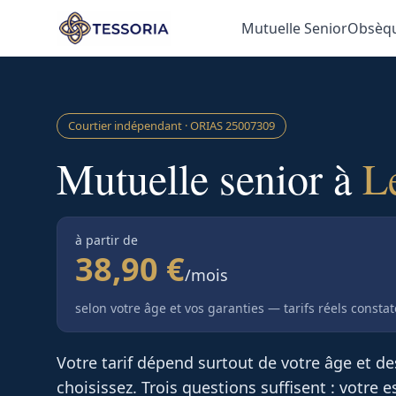
Aller au contenu principal
Mutuelle Senior
Obsèq
Courtier indépendant · ORIAS
25007309
Mutuelle senior à
L
à partir de
38,90 €
/mois
selon votre âge et vos garanties — tarifs réels consta
Votre tarif dépend surtout de votre âge et d
choisissez. Trois questions suffisent : votre