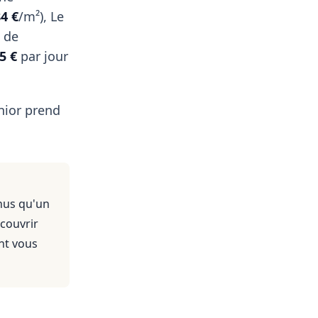
84 €
/m²), Le
s de
5 €
par jour
nior prend
nus qu'un
 couvrir
nt vous