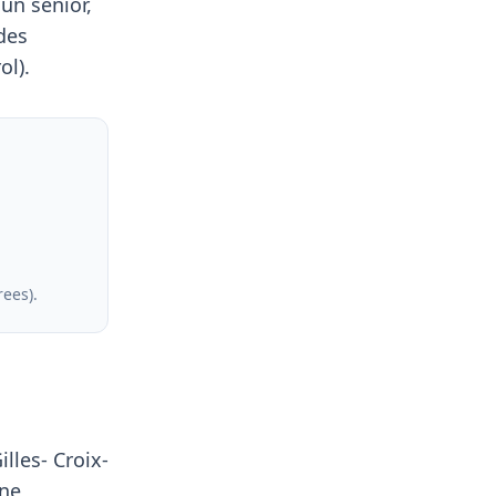
un senior,
des
ol).
rees)
.
illes- Croix-
une