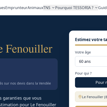
ues
Emprunteur
Animaux
TNS
Pourquoi TESSORIA ?
Guid
Estimez votre ta
e Fenouiller
Votre âge
Pour qui ?
Pour 
tés sur nos devis
dans la Vendée
Le Fenouiller
(
es garanties que vous
 estimation pour
Le Fenouiller