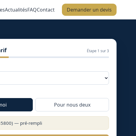
es
Actualités
FAQ
Contact
Demander un devis
rif
Étape
1
sur 3
moi
Pour nous deux
85800
) — pré-rempli