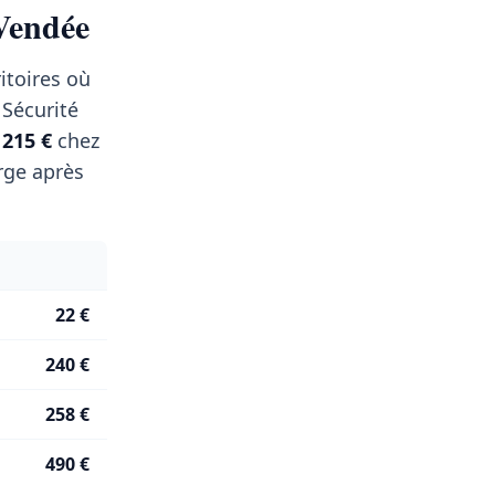
 Vendée
itoires où
 Sécurité
t
215 €
chez
rge après
22 €
240 €
258 €
490 €