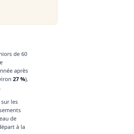
niors de 60
se
 année après
viron
27 %
),
.
sur les
assements
veau de
épart à la