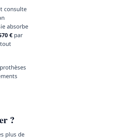
t consulte
on
sie absorbe
570 €
par
 tout
, prothèses
pements
er ?
es plus de