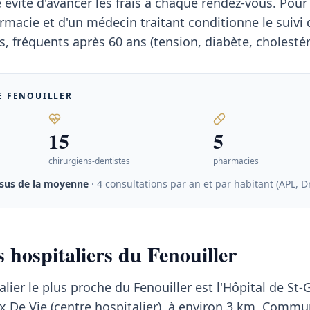
 évite d'avancer les frais à chaque rendez-vous. Pour 
rmacie et d'un médecin traitant conditionne le suivi 
, fréquents après 60 ans (tension, diabète, cholestér
E FENOUILLER
15
5
chirurgiens-dentistes
pharmacies
sus de la moyenne
· 4 consultations par an et par habitant (APL, D
 hospitaliers du Fenouiller
lier le plus proche du Fenouiller est l'Hôpital de St-G
oix De Vie (centre hospitalier), à environ 3 km. Comm