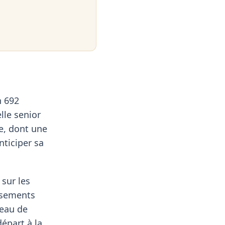
n 692
lle senior
re, dont une
nticiper sa
sur les
assements
veau de
épart à la