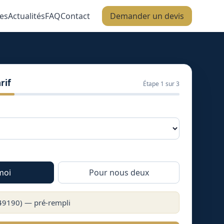
es
Actualités
FAQ
Contact
Demander un devis
rif
Étape
1
sur 3
moi
Pour nous deux
49190
) — pré-rempli