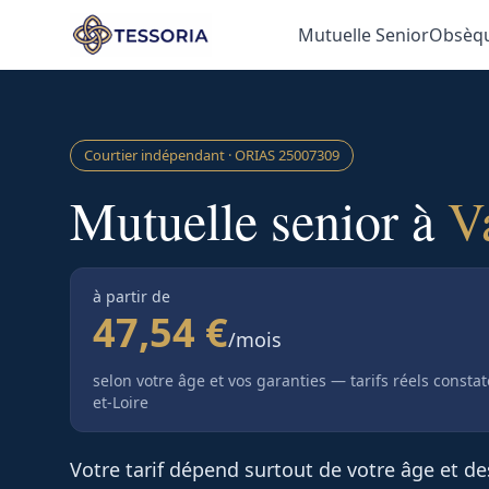
Aller au contenu principal
Mutuelle Senior
Obsèq
Courtier indépendant · ORIAS
25007309
Mutuelle senior à
V
à partir de
47,54 €
/mois
selon votre âge et vos garanties — tarifs réels consta
et-Loire
Votre tarif dépend surtout de votre âge et d