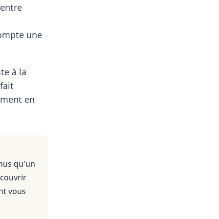
centre
compte une
te à la
fait
lement en
enus qu'un
 couvrir
nt vous