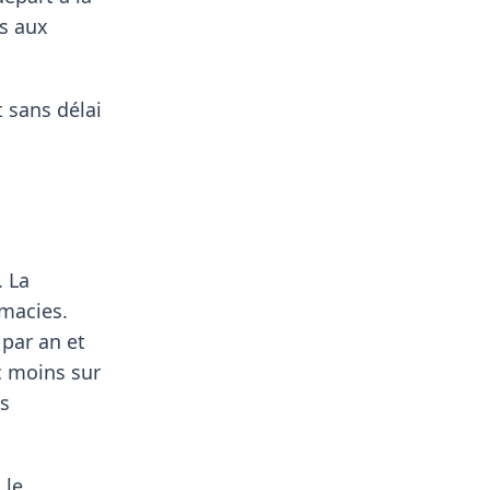
es aux
 sans délai
. La
macies.
 par an et
c moins sur
es
 le