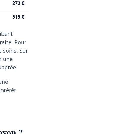
272 €
515 €
ombent
raité. Pour
 soins. Sur
r une
daptée.
'une
intérêt
ayon ?