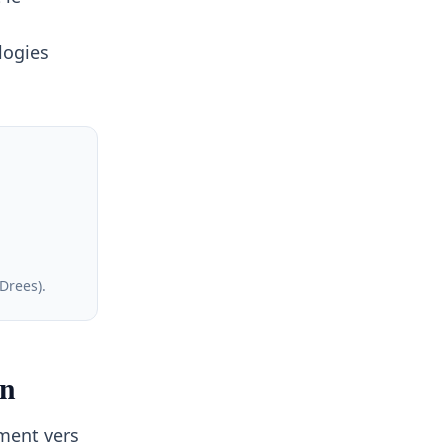
logies
 Drees)
.
on
ement vers