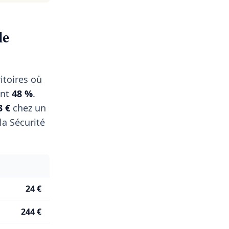
le
itoires où
ent
48 %
.
3 €
chez un
a Sécurité
24 €
244 €