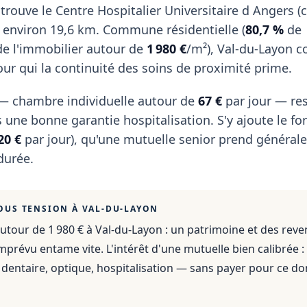
trouve le Centre Hospitalier Universitaire d Angers (
 à environ 19,6 km. Commune résidentielle (
80,7 %
de
 de l'immobilier autour de
1 980 €
/m²), Val-du-Layon 
our qui la continuité des soins de proximité prime.
r — chambre individuelle autour de
67 €
par jour — res
 une bonne garantie hospitalisation. S'y ajoute le for
20 €
par jour), qu'une mutuelle senior prend généra
durée.
OUS TENSION À
VAL-DU-LAYON
utour de 1 980 €
à
Val-du-Layon
: un patrimoine et des rev
mprévu entame vite. L'intérêt d'une mutuelle bien calibrée :
dentaire, optique, hospitalisation — sans payer pour ce do