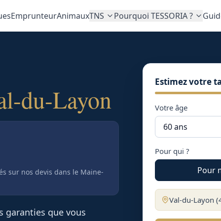
ues
Emprunteur
Animaux
TNS
Pourquoi TESSORIA ?
Guid
Estimez votre ta
al-du-Layon
Votre âge
Pour qui ?
Pour 
tés sur nos devis
dans le Maine-
Val-du-Layon
(
es garanties que vous