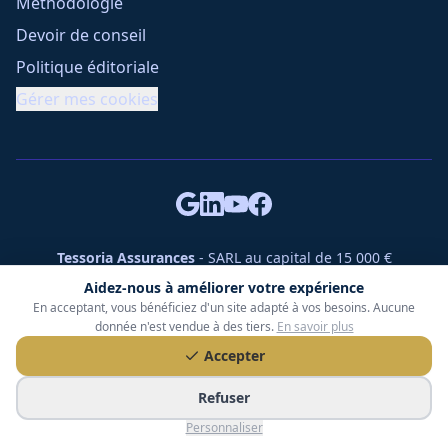
Méthodologie
Devoir de conseil
Politique éditoriale
Gérer mes cookies
Tessoria Assurances
- SARL au capital de 15 000 €
ORIAS n° 25007309 - RCS 990 206 179 - Membre du réseau
Aidez-nous à améliorer votre expérience
360 Courtage
En acceptant, vous bénéficiez d'un site adapté à vos besoins. Aucune
RC Pro : Klarity - Contrat n° CCOUK000785
donnée n'est vendue à des tiers.
En savoir plus
49 chemin des Gardettes Sine, 06570 Saint-Paul-de-Vence
Accepter
©
2026
Tessoria Assurances. Tous droits réservés.
Refuser
Personnaliser