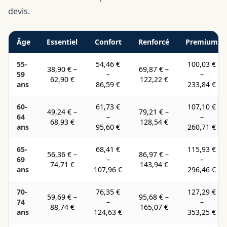
devis.
Âge
Essentiel
Confort
Renforcé
Premium
55-
54,46 €
100,03 €
38,90 €
–
69,87 €
–
59
–
–
62,90 €
122,22 €
ans
86,59 €
233,84 €
60-
61,73 €
107,10 €
49,24 €
–
79,21 €
–
64
–
–
68,93 €
128,54 €
ans
95,60 €
260,71 €
65-
68,41 €
115,93 €
56,36 €
–
86,97 €
–
69
–
–
74,71 €
143,94 €
ans
107,96 €
296,46 €
70-
76,35 €
127,29 €
59,69 €
–
95,68 €
–
74
–
–
88,74 €
165,07 €
ans
124,63 €
353,25 €