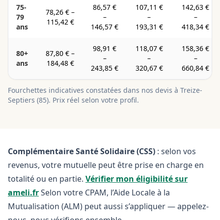
75-
86,57 €
107,11 €
142,63 €
78,26 €
–
79
–
–
–
115,42 €
ans
146,57 €
193,31 €
418,34 €
98,91 €
118,07 €
158,36 €
80+
87,80 €
–
–
–
–
ans
184,48 €
243,85 €
320,67 €
660,84 €
Fourchettes indicatives constatées dans nos devis à
Treize-
Septiers
(
85
). Prix réel selon votre profil.
Complémentaire Santé Solidaire (CSS)
: selon vos
revenus, votre mutuelle peut être prise en charge en
totalité ou en partie.
Vérifier mon éligibilité sur
ameli.fr
Selon votre CPAM, l’Aide Locale à la
Mutualisation (ALM) peut aussi s’appliquer — appelez-