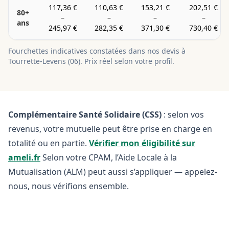
117,36 €
110,63 €
153,21 €
202,51 €
80+
–
–
–
–
ans
245,97 €
282,35 €
371,30 €
730,40 €
Fourchettes indicatives constatées dans nos devis à
Tourrette-Levens
(
06
). Prix réel selon votre profil.
Complémentaire Santé Solidaire (CSS)
: selon vos
revenus, votre mutuelle peut être prise en charge en
totalité ou en partie.
Vérifier mon éligibilité sur
ameli.fr
Selon votre CPAM, l’Aide Locale à la
Mutualisation (ALM) peut aussi s’appliquer — appelez-
nous, nous vérifions ensemble.