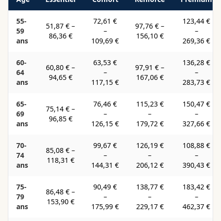
55-
72,61 €
123,44 €
51,87 €
–
97,76 €
–
59
–
–
86,36 €
156,10 €
ans
109,69 €
269,36 €
60-
63,53 €
136,28 €
60,80 €
–
97,91 €
–
64
–
–
94,65 €
167,06 €
ans
117,15 €
283,73 €
65-
76,46 €
115,23 €
150,47 €
75,14 €
–
69
–
–
–
96,85 €
ans
126,15 €
179,72 €
327,66 €
70-
99,67 €
126,19 €
108,88 €
85,08 €
–
74
–
–
–
118,31 €
ans
144,31 €
206,12 €
390,43 €
75-
90,49 €
138,77 €
183,42 €
86,48 €
–
79
–
–
–
153,90 €
ans
175,99 €
229,17 €
462,37 €