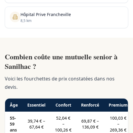
Hôpital Prive Francheville
8,5 km
Combien coûte une mutuelle senior à
Sanilhac ?
Voici les fourchettes de prix constatées dans nos
devis.
Âge
Essentiel
Confort
Renforcé
Premium
55-
52,04 €
100,03 €
39,74 €
–
69,87 €
–
59
–
–
67,64 €
136,09 €
ans
100,26 €
269,36 €