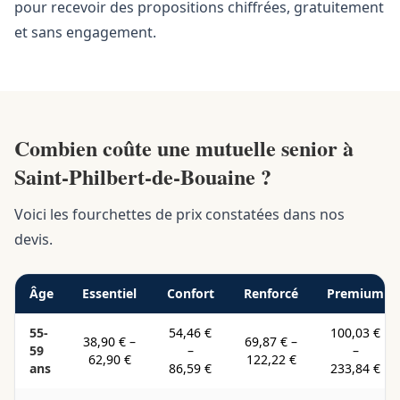
pour recevoir des propositions chiffrées, gratuitement
et sans engagement.
Combien coûte une mutuelle senior à
Saint-Philbert-de-Bouaine ?
Voici les fourchettes de prix constatées dans nos
devis.
Âge
Essentiel
Confort
Renforcé
Premium
55-
54,46 €
100,03 €
38,90 €
–
69,87 €
–
59
–
–
62,90 €
122,22 €
ans
86,59 €
233,84 €