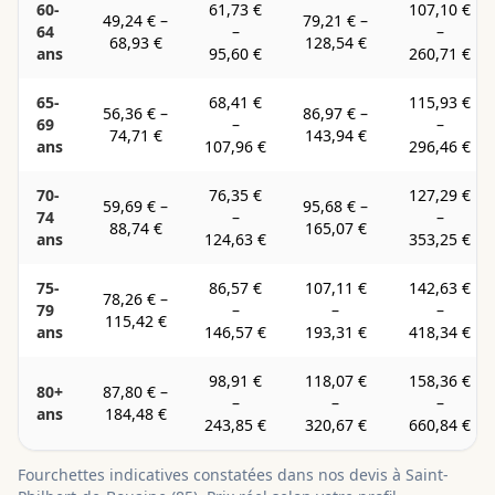
60-
61,73 €
107,10 €
49,24 €
–
79,21 €
–
64
–
–
68,93 €
128,54 €
ans
95,60 €
260,71 €
65-
68,41 €
115,93 €
56,36 €
–
86,97 €
–
69
–
–
74,71 €
143,94 €
ans
107,96 €
296,46 €
70-
76,35 €
127,29 €
59,69 €
–
95,68 €
–
74
–
–
88,74 €
165,07 €
ans
124,63 €
353,25 €
75-
86,57 €
107,11 €
142,63 €
78,26 €
–
79
–
–
–
115,42 €
ans
146,57 €
193,31 €
418,34 €
98,91 €
118,07 €
158,36 €
80+
87,80 €
–
–
–
–
ans
184,48 €
243,85 €
320,67 €
660,84 €
Fourchettes indicatives constatées dans nos devis à
Saint-