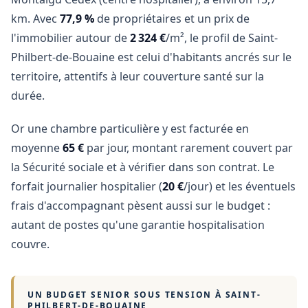
km. Avec
77,9 %
de propriétaires et un prix de
l'immobilier autour de
2 324 €
/m², le profil de Saint-
Philbert-de-Bouaine est celui d'habitants ancrés sur le
territoire, attentifs à leur couverture santé sur la
durée.
Or une chambre particulière y est facturée en
moyenne
65 €
par jour, montant rarement couvert par
la Sécurité sociale et à vérifier dans son contrat. Le
forfait journalier hospitalier (
20 €
/jour) et les éventuels
frais d'accompagnant pèsent aussi sur le budget :
autant de postes qu'une garantie hospitalisation
couvre.
UN BUDGET SENIOR SOUS TENSION À
SAINT-
PHILBERT-DE-BOUAINE