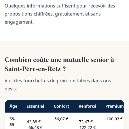
Quelques informations suffisent pour recevoir des
propositions chiffrées, gratuitement et sans
engagement.
Combien coûte une mutuelle senior à
Saint-Père-en-Retz ?
Voici les fourchettes de prix constatées dans nos
devis.
Âge
Essentiel
Confort
Renforcé
Premium
55-
56,07 €
100,03 €
42,88 €
–
72,47 €
–
59
–
–
66,48 €
122,22 €