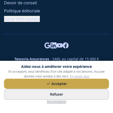
Devoir de conseil
Politique éditoriale
Gérer mes cookies
Tessoria Assurances
- SARL au capital de 15 000 €
ORIAS n° 25007309 - RCS 990 206 179 - Membre du réseau
Aidez-nous à améliorer votre expérience
360 Courtage
En acceptant, vous bénéficiez d'un site adapté à vos besoins. Aucune
RC Pro : Klarity - Contrat n° CCOUK000785
donnée n'est vendue à des tiers.
En savoir plus
49 chemin des Gardettes Sine, 06570 Saint-Paul-de-Vence
Accepter
©
2026
Tessoria Assurances. Tous droits réservés.
Refuser
Personnaliser