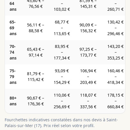
45,60 €
–
81,59 €
–
64
–
–
76,56 €
145,31 €
ans
103,02 €
260,71 €
65-
68,77 €
130,42 €
56,11 €
–
90,09 €
–
69
–
–
88,58 €
156,32 €
ans
113,65 €
296,46 €
70-
83,95 €
143,20 €
65,43 €
–
97,25 €
–
74
–
–
97,14 €
173,77 €
ans
177,34 €
353,25 €
75-
93,09 €
106,94 €
160,46 €
81,79 €
–
79
–
–
–
115,42 €
ans
154,29 €
203,49 €
418,34 €
110,06 €
118,07 €
178,15 €
80+
90,67 €
–
–
–
–
ans
176,36 €
256,69 €
337,56 €
660,84 €
Fourchettes indicatives constatées dans nos devis à
Saint-
Palais-sur-Mer
(
17
). Prix réel selon votre profil.