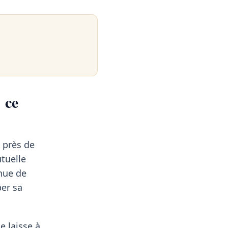
 ce
 près de
tuelle
inue de
per sa
e laisse à