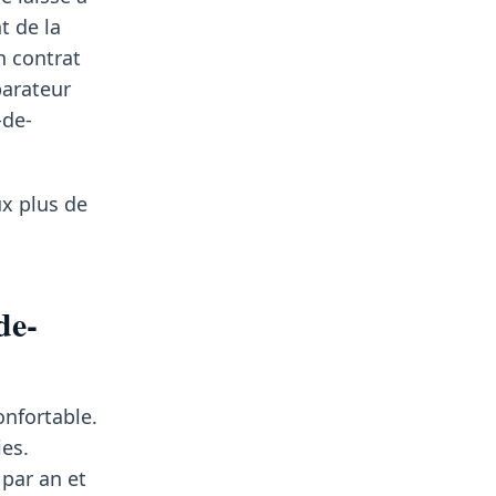
t de la
n contrat
parateur
-de-
ux plus de
de-
onfortable.
ies.
 par an et