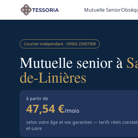
Aller au contenu principal
Mutuelle Senior
Obsèq
Courtier indépendant · ORIAS
25007309
Mutuelle senior à
S
de-Linières
à partir de
47,54 €
/mois
selon votre âge et vos garanties — tarifs réels consta
et-Loire