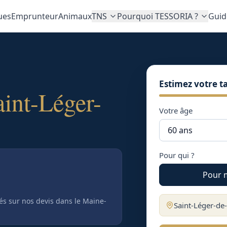
ues
Emprunteur
Animaux
TNS
Pourquoi TESSORIA ?
Guid
Estimez votre ta
aint-Léger-
Votre âge
Pour qui ?
Pour 
tés sur nos devis
dans le Maine-
Saint-Léger-de-