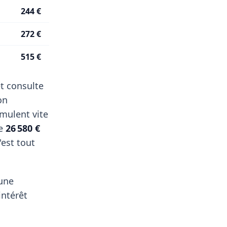
244 €
272 €
515 €
t consulte
on
mulent vite
de
26 580 €
est tout
'une
intérêt