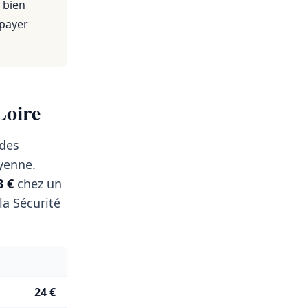
 bien
 payer
Loire
 des
enne.
3 €
chez un
a Sécurité
24 €