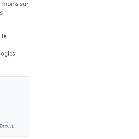
c moins sur
es
 le
logies
 Drees)
.