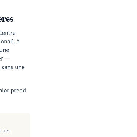
ères
 Centre
onal), à
 une
er —
t sans une
nior prend
t des