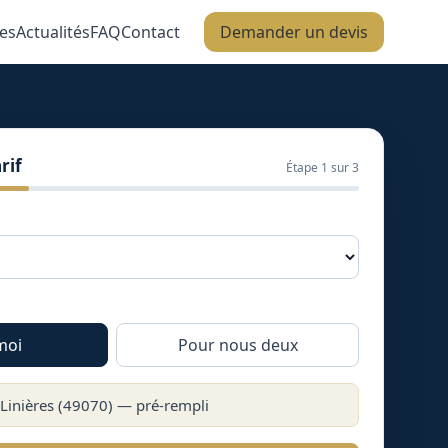
es
Actualités
FAQ
Contact
Demander un devis
rif
Étape
1
sur 3
moi
Pour nous deux
Linières
(
49070
) — pré-rempli