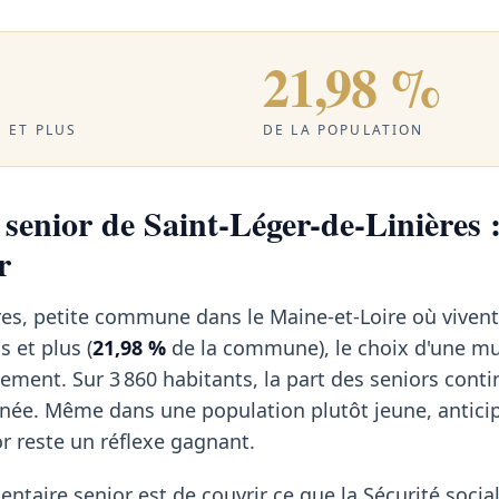
21,98 %
 ET PLUS
DE LA POPULATION
senior de Saint-Léger-de-Linières :
r
res, petite commune dans le Maine-et-Loire où vivent
 et plus (
21,98 %
de la commune), le choix d'une mu
ement. Sur 3 860 habitants, la part des seniors cont
nnée. Même dans une population plutôt jeune, antici
r reste un réflexe gagnant.
ntaire senior est de couvrir ce que la Sécurité social