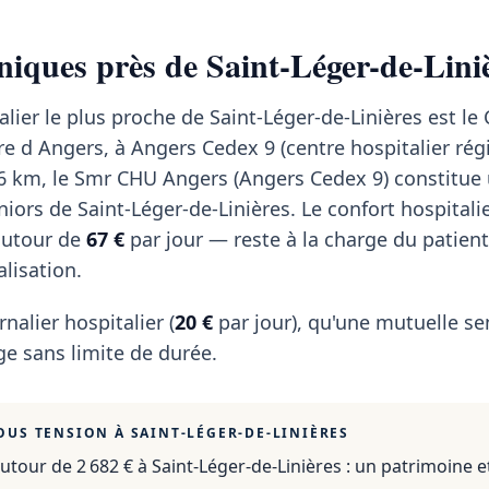
iniques près de Saint-Léger-de-Lini
lier le plus proche de Saint-Léger-de-Linières est le
re d Angers, à Angers Cedex 9 (centre hospitalier régi
,6 km, le Smr CHU Angers (Angers Cedex 9) constitue
niors de Saint-Léger-de-Linières. Le confort hospitali
autour de
67 €
par jour — reste à la charge du patien
lisation.
rnalier hospitalier (
20 €
par jour), qu'une mutuelle se
e sans limite de durée.
OUS TENSION À
SAINT-LÉGER-DE-LINIÈRES
utour de 2 682 €
à
Saint-Léger-de-Linières
: un patrimoine e