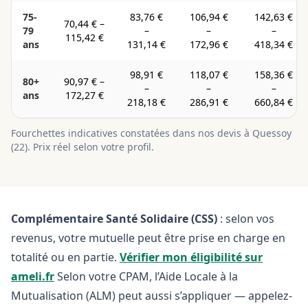
75-
83,76 €
106,94 €
142,63 €
70,44 €
–
79
–
–
–
115,42 €
ans
131,14 €
172,96 €
418,34 €
98,91 €
118,07 €
158,36 €
80+
90,97 €
–
–
–
–
ans
172,27 €
218,18 €
286,91 €
660,84 €
Fourchettes indicatives constatées dans nos devis à
Quessoy
(
22
). Prix réel selon votre profil.
Complémentaire Santé Solidaire (CSS)
: selon vos
revenus, votre mutuelle peut être prise en charge en
totalité ou en partie.
Vérifier mon éligibilité sur
ameli.fr
Selon votre CPAM, l’Aide Locale à la
Mutualisation (ALM) peut aussi s’appliquer — appelez-