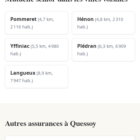
Pommeret
Hénon
(4,7 km,
(4,8 km, 2 310
2 116 hab.)
hab.)
Yffiniac
Plédran
(5,5 km, 4 980
(6,3 km, 6 909
hab.)
hab.)
Langueux
(8,9 km,
7 947 hab.)
Autres assurances à
Quessoy