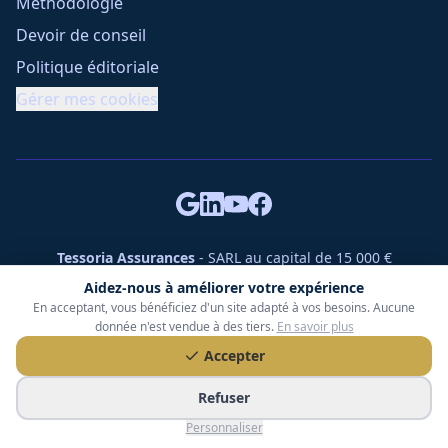
Méthodologie
Devoir de conseil
Politique éditoriale
Gérer mes cookies
Tessoria Assurances
- SARL au capital de 15 000 €
ORIAS n° 25007309 - RCS 990 206 179 - Membre du réseau
Aidez-nous à améliorer votre expérience
360 Courtage
En acceptant, vous bénéficiez d'un site adapté à vos besoins. Aucune
RC Pro : Klarity - Contrat n° CCOUK000785
donnée n'est vendue à des tiers.
En savoir plus
49 chemin des Gardettes Sine, 06570 Saint-Paul-de-Vence
Accepter
©
2026
Tessoria Assurances. Tous droits réservés.
Refuser
Personnaliser