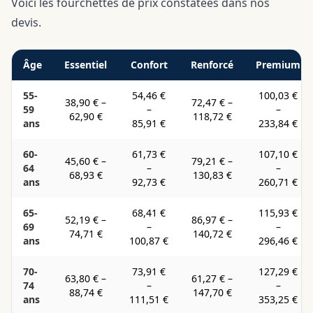
Voici les fourchettes de prix constatées dans nos
devis.
Âge
Essentiel
Confort
Renforcé
Premium
55-
54,46 €
100,03 €
38,90 €
–
72,47 €
–
59
–
–
62,90 €
118,72 €
ans
85,91 €
233,84 €
60-
61,73 €
107,10 €
45,60 €
–
79,21 €
–
64
–
–
68,93 €
130,83 €
ans
92,73 €
260,71 €
65-
68,41 €
115,93 €
52,19 €
–
86,97 €
–
69
–
–
74,71 €
140,72 €
ans
100,87 €
296,46 €
70-
73,91 €
127,29 €
63,80 €
–
61,27 €
–
74
–
–
88,74 €
147,70 €
ans
111,51 €
353,25 €