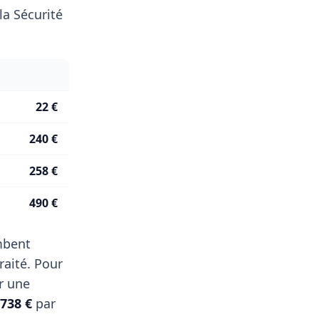
a Sécurité
22 €
240 €
258 €
490 €
ombent
raité. Pour
r une
 738 €
par