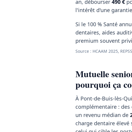
an, débourser
490 €
po
l'intérêt d'une garanti
Si le 100 % Santé annul
dentaires, aides auditi
premium souvent privil
Source : HCAAM 2025, REPSS
Mutuelle senio
pourquoi ça co
À Pont-de-Buis-lès-Qui
complémentaire : des
un revenu médian de
charge dentaire élevé s
celui qui cible les pos