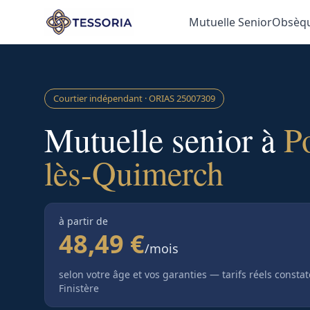
Aller au contenu principal
Mutuelle Senior
Obsèq
Courtier indépendant · ORIAS
25007309
Mutuelle senior à
P
lès-Quimerch
à partir de
48,49 €
/mois
selon votre âge et vos garanties — tarifs réels consta
Finistère