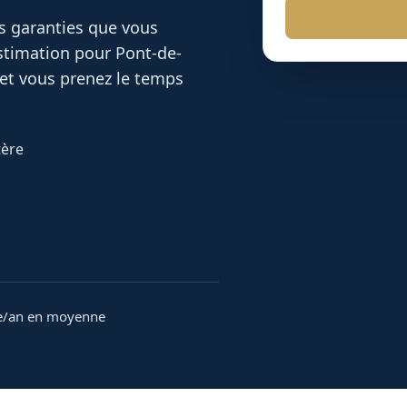
es garanties que vous
 estimation pour
Pont-de-
et vous prenez le temps
tère
e/an en moyenne