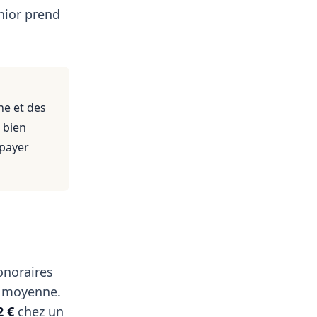
nior prend
ne et des
 bien
 payer
onoraires
 moyenne.
2 €
chez un