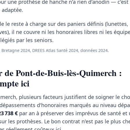
ur une prothèse de hanche n'a rien d'anodin — c'est
e adaptée.
e le reste à charge sur des paniers définis (lunettes
ves), il ne couvre ni les honoraires libres ni les équi
égiés par les seniors.
 Bretagne 2024, DREES Atlas Santé 2024, données 2024.
r de Pont-de-Buis-lès-Quimerch :
mpte ici
merch, plusieurs facteurs justifient de soigner le cho
 dépassements d'honoraires marqués au niveau dépa
23 738 €
par an à préserver des imprévus de santé et 
ur les prothèses. Le bon contrat n'est pas le plus ch
tes réellement coûteux ici.