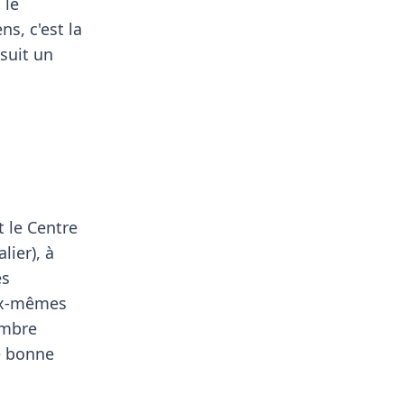
 le
s, c'est la
suit un
t le Centre
lier), à
es
eux-mêmes
ambre
e bonne