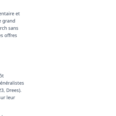
entaire et
le grand
erch sans
es offres
ôt
généralistes
3, Drees).
ur leur