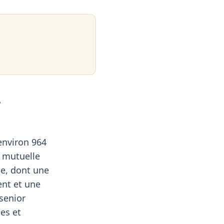
-
environ 964
e mutuelle
ne, dont une
ent et une
 senior
ses et