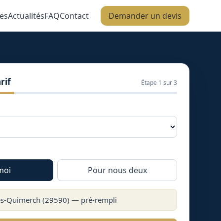
es
Actualités
FAQ
Contact
Demander un devis
rif
Étape
1
sur 3
moi
Pour nous deux
ès-Quimerch
(
29590
) — pré-rempli