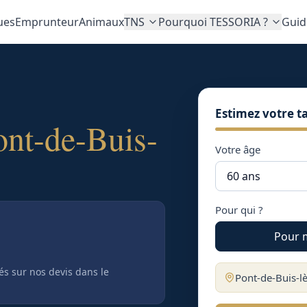
ues
Emprunteur
Animaux
TNS
Pourquoi TESSORIA ?
Guid
Estimez votre ta
ont-de-Buis-
Votre âge
Pour qui ?
Pour 
tés sur nos devis
dans le
Pont-de-Buis-l