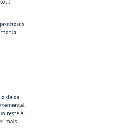
 tout
, prothèses
pements
ix de sa
rtemental,
un reste à
er, mais