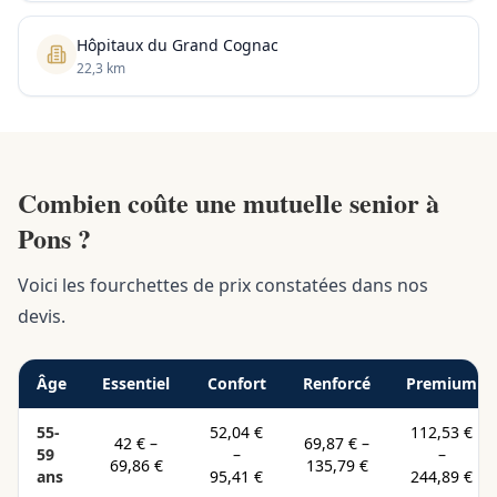
Hôpitaux du Grand Cognac
22,3 km
Combien coûte une mutuelle senior à
Pons ?
Voici les fourchettes de prix constatées dans nos
devis.
Âge
Essentiel
Confort
Renforcé
Premium
55-
52,04 €
112,53 €
42 €
–
69,87 €
–
59
–
–
69,86 €
135,79 €
ans
95,41 €
244,89 €