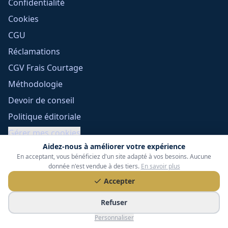
Confidentialité
Cookies
CGU
Réclamations
CGV Frais Courtage
Méthodologie
Devoir de conseil
Politique éditoriale
Gérer mes cookies
Aidez-nous à améliorer votre expérience
En acceptant, vous bénéficiez d'un site adapté à vos besoins. Aucune
donnée n'est vendue à des tiers.
En savoir plus
Accepter
Refuser
Tessoria Assurances
- SARL au capital de 15 000 €
Personnaliser
ORIAS n° 25007309 - RCS 990 206 179 - Membre du réseau