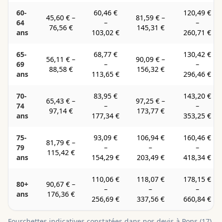
60-
60,46 €
120,49 €
45,60 €
–
81,59 €
–
64
–
–
76,56 €
145,31 €
ans
103,02 €
260,71 €
65-
68,77 €
130,42 €
56,11 €
–
90,09 €
–
69
–
–
88,58 €
156,32 €
ans
113,65 €
296,46 €
70-
83,95 €
143,20 €
65,43 €
–
97,25 €
–
74
–
–
97,14 €
173,77 €
ans
177,34 €
353,25 €
75-
93,09 €
106,94 €
160,46 €
81,79 €
–
79
–
–
–
115,42 €
ans
154,29 €
203,49 €
418,34 €
110,06 €
118,07 €
178,15 €
80+
90,67 €
–
–
–
–
ans
176,36 €
256,69 €
337,56 €
660,84 €
Fourchettes indicatives constatées dans nos devis à
Pons
(
17
).