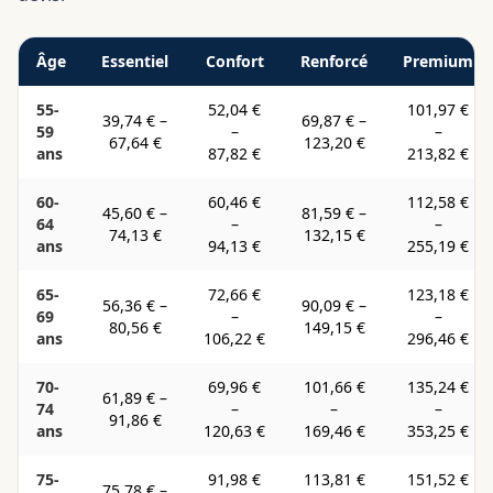
Âge
Essentiel
Confort
Renforcé
Premium
55-
52,04 €
101,97 €
39,74 €
–
69,87 €
–
59
–
–
67,64 €
123,20 €
ans
87,82 €
213,82 €
60-
60,46 €
112,58 €
45,60 €
–
81,59 €
–
64
–
–
74,13 €
132,15 €
ans
94,13 €
255,19 €
65-
72,66 €
123,18 €
56,36 €
–
90,09 €
–
69
–
–
80,56 €
149,15 €
ans
106,22 €
296,46 €
70-
69,96 €
101,66 €
135,24 €
61,89 €
–
74
–
–
–
91,86 €
ans
120,63 €
169,46 €
353,25 €
75-
91,98 €
113,81 €
151,52 €
75,78 €
–