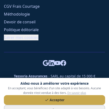
CGV Frais Courtage
Méthodologie
Devoir de conseil
Politique éditoriale
Gérer mes cookies
Tessoria Assurances
- SARL au capital de 15 000 €
ORIAS n° 25007309 - RCS 990 206 179 - Membre du réseau
Aidez-nous à améliorer votre expérience
360 Courtage
En acceptant, vous bénéficiez d'un site adapté à vos besoins. Aucune
RC Pro : Klarity - Contrat n° CCOUK000785
donnée n'est vendue à des tiers.
En savoir plus
49 chemin des Gardettes Sine, 06570 Saint-Paul-de-Vence
Accepter
©
2026
Tessoria Assurances. Tous droits réservés.