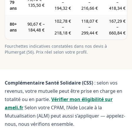
79
–
–
–
135,50 €
ans
194,32 €
216,66 €
418,34 €
102,78 €
118,07 €
167,29 €
80+
90,67 €
–
–
–
–
ans
184,48 €
218,18 €
299,44 €
660,84 €
Fourchettes indicatives constatées dans nos devis à
Plumergat
(
56
). Prix réel selon votre profil.
Complémentaire Santé Solidaire (CSS)
: selon vos
revenus, votre mutuelle peut être prise en charge en
totalité ou en partie.
Vérifier mon éligibilité sur
ameli.fr
Selon votre CPAM, l’Aide Locale à la
Mutualisation (ALM) peut aussi s’appliquer — appelez-
nous, nous vérifions ensemble.