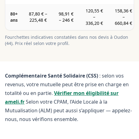
120,55 €
158,36 €
80+
87,80 €
–
98,91 €
–
–
ans
225,48 €
–
246 €
336,20 €
660,84 €
Fourchettes indicatives constatées dans nos devis à
Oudon
(
44
). Prix réel selon votre profil.
Complémentaire Santé Solidaire (CSS)
: selon vos
revenus, votre mutuelle peut être prise en charge en
totalité ou en partie.
Vérifier mon éligibilité sur
ameli.fr
Selon votre CPAM, l’Aide Locale à la
Mutualisation (ALM) peut aussi s’appliquer — appelez-
nous, nous vérifions ensemble.