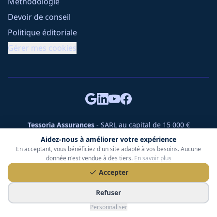
Méthodologie
Devoir de conseil
Politique éditoriale
Gérer mes cookies
Tessoria Assurances
- SARL au capital de 15 000 €
ORIAS n° 25007309 - RCS 990 206 179 - Membre du réseau
Aidez-nous à améliorer votre expérience
360 Courtage
En acceptant, vous bénéficiez d'un site adapté à vos besoins. Aucune
RC Pro : Klarity - Contrat n° CCOUK000785
donnée n'est vendue à des tiers.
En savoir plus
49 chemin des Gardettes Sine, 06570 Saint-Paul-de-Vence
Accepter
©
2026
Tessoria Assurances. Tous droits réservés.
Refuser
Personnaliser