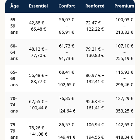
Âge
Essentiel
Confort
Renforcé
Premium
55-
56,07 €
100,03 €
42,88 €
–
72,47 €
–
59
–
–
66,48 €
122,22 €
ans
85,91 €
213,82 €
60-
61,73 €
107,10 €
48,12 €
–
79,21 €
–
64
–
–
77,70 €
130,83 €
ans
91,73 €
255,19 €
65-
68,41 €
115,93 €
56,48 €
–
86,97 €
–
69
–
–
88,77 €
132,41 €
ans
102,65 €
296,46 €
70-
76,35 €
127,29 €
67,55 €
–
95,68 €
–
74
–
–
100,44 €
161,41 €
ans
124,64 €
353,25 €
75-
86,57 €
106,94 €
142,63 €
78,26 €
–
79
–
–
–
141,08 €
ans
149,41 €
194,55 €
418,34 €