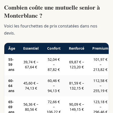
Combien coûte une mutuelle senior à
Monterblanc ?
Voici les fourchettes de prix constatées dans nos
devis.
Âge
Essentiel
Confort
Renforcé
Premium
55-
52,04 €
101,97 €
39,74 €
–
69,87 €
–
59
–
–
67,64 €
123,20 €
ans
87,82 €
213,82 €
60-
60,46 €
112,58 €
45,60 €
–
81,59 €
–
64
–
–
74,13 €
132,15 €
ans
94,13 €
255,19 €
65-
72,66 €
123,18 €
56,36 €
–
90,09 €
–
69
–
–
80,56 €
149,15 €
ans
106,22 €
296,46 €