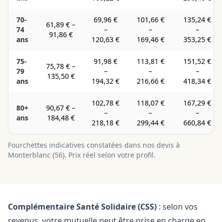
70-
69,96 €
101,66 €
135,24 €
61,89 €
–
74
–
–
–
91,86 €
ans
120,63 €
169,46 €
353,25 €
75-
91,98 €
113,81 €
151,52 €
75,78 €
–
79
–
–
–
135,50 €
ans
194,32 €
216,66 €
418,34 €
102,78 €
118,07 €
167,29 €
80+
90,67 €
–
–
–
–
ans
184,48 €
218,18 €
299,44 €
660,84 €
Fourchettes indicatives constatées dans nos devis à
Monterblanc
(
56
). Prix réel selon votre profil.
Complémentaire Santé Solidaire (CSS)
: selon vos
revenus, votre mutuelle peut être prise en charge en