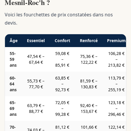
Mesnil-Roc'h ?
Voici les fourchettes de prix constatées dans nos
devis.
Âge
Essentiel
Confort
Renforcé
Premium
55-
59,08 €
106,28 €
47,54 €
–
75,36 €
–
59
–
–
67,64 €
122,22 €
ans
85,91 €
213,82 €
60-
63,85 €
113,79 €
55,73 €
–
81,59 €
–
64
–
–
77,70 €
130,83 €
ans
92,73 €
255,19 €
65-
72,05 €
123,18 €
63,79 €
–
92,40 €
–
69
–
–
88,77 €
153,67 €
ans
99,28 €
296,46 €
70-
81,12 €
101,66 €
122,14 €
74,03 €
–