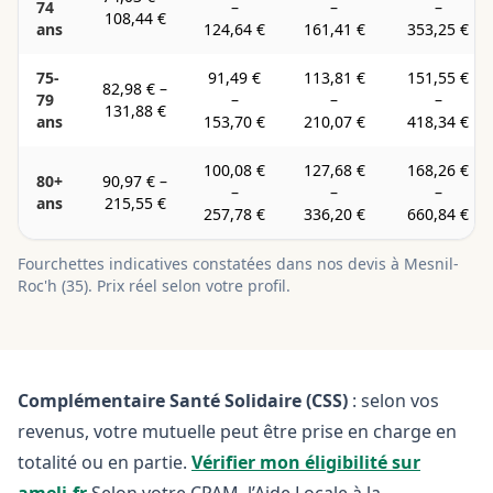
74
–
–
–
108,44 €
ans
124,64 €
161,41 €
353,25 €
75-
91,49 €
113,81 €
151,55 €
82,98 €
–
79
–
–
–
131,88 €
ans
153,70 €
210,07 €
418,34 €
100,08 €
127,68 €
168,26 €
80+
90,97 €
–
–
–
–
ans
215,55 €
257,78 €
336,20 €
660,84 €
Fourchettes indicatives constatées dans nos devis à
Mesnil-
Roc'h
(
35
). Prix réel selon votre profil.
Complémentaire Santé Solidaire (CSS)
: selon vos
revenus, votre mutuelle peut être prise en charge en
totalité ou en partie.
Vérifier mon éligibilité sur