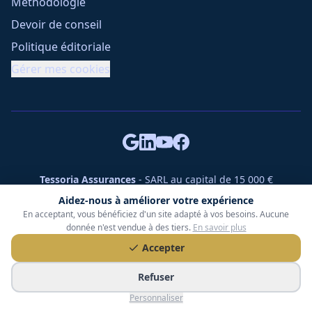
Méthodologie
Devoir de conseil
Politique éditoriale
Gérer mes cookies
Tessoria Assurances
- SARL au capital de 15 000 €
ORIAS n° 25007309 - RCS 990 206 179 - Membre du réseau
Aidez-nous à améliorer votre expérience
360 Courtage
En acceptant, vous bénéficiez d'un site adapté à vos besoins. Aucune
RC Pro : Klarity - Contrat n° CCOUK000785
donnée n'est vendue à des tiers.
En savoir plus
49 chemin des Gardettes Sine, 06570 Saint-Paul-de-Vence
Accepter
©
2026
Tessoria Assurances. Tous droits réservés.
Refuser
Personnaliser