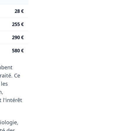
28 €
255 €
290 €
580 €
ombent
aité. Ce
 les
n,
l'intérêt
iologie,
té des