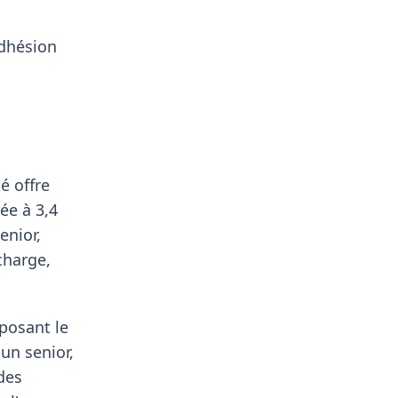
adhésion
é offre
ée à 3,4
enior,
charge,
oposant le
un senior,
des