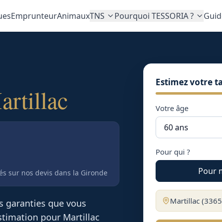
ues
Emprunteur
Animaux
TNS
Pourquoi TESSORIA ?
Guid
Estimez votre ta
artillac
Votre âge
Pour qui ?
Pour 
tés sur nos devis
dans la Gironde
Martillac
(
3365
es garanties que vous
 estimation pour
Martillac