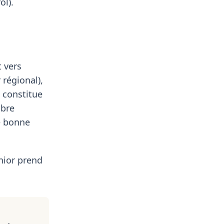
ol).
t vers
 régional),
 constitue
mbre
e bonne
nior prend