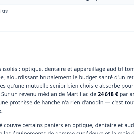
iste
 isolés : optique, dentaire et appareillage auditif t
, alourdissant brutalement le budget santé d'un retr
es qu'une mutuelle senior bien choisie absorbe pour
. Sur un revenu médian de Martillac de
24 618 €
par a
ne prothèse de hanche n'a rien d'anodin — c'est tout 
e.
 couvre certains paniers en optique, dentaire et aud
p les équipements de gamme supérieure et la majori