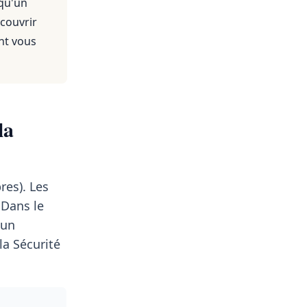
 qu'un
 couvrir
nt vous
la
res). Les
Dans le
 un
a Sécurité