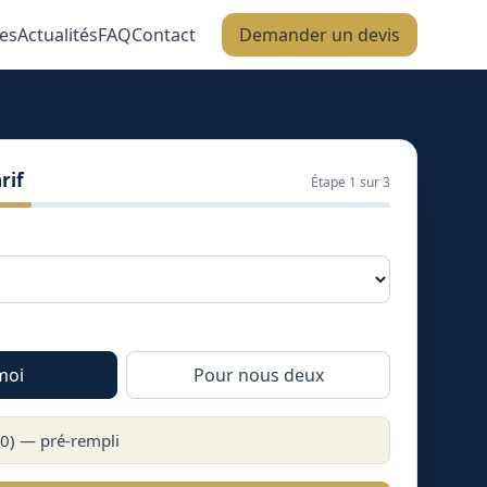
es
Actualités
FAQ
Contact
Demander un devis
rif
Étape
1
sur 3
moi
Pour nous deux
0
) — pré-rempli