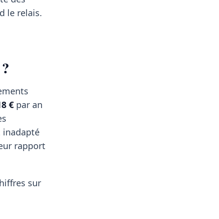
 le relais.
 ?
sements
18 €
par an
es
t inadapté
leur rapport
hiffres sur