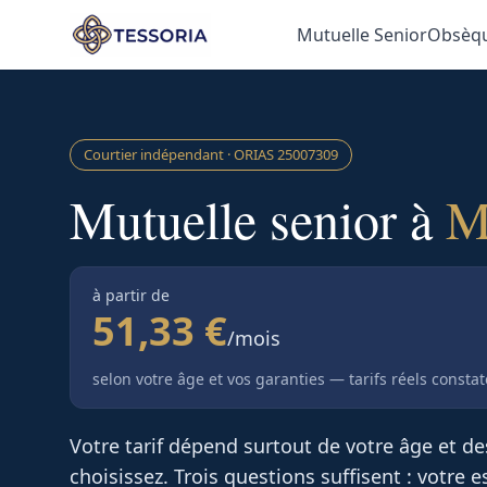
Aller au contenu principal
Mutuelle Senior
Obsèq
Courtier indépendant · ORIAS
25007309
Mutuelle senior à
M
à partir de
51,33 €
/mois
selon votre âge et vos garanties — tarifs réels consta
Votre tarif dépend surtout de votre âge et d
choisissez. Trois questions suffisent : votre