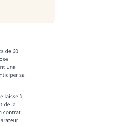
ts de 60
pose
ont une
nticiper sa
e laisse à
t de la
n contrat
parateur