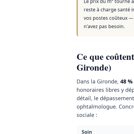
Le prix du m² tourne a
reste à charge santé i
vos postes coûteux — 
n'avez pas besoin.
Ce que coûtent 
Gironde)
Dans la Gironde,
48 %
honoraires libres y dép
détail, le dépassemen
ophtalmologue. Concrè
sociale :
Soin