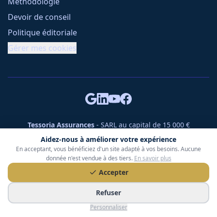
Méthodologie
Devoir de conseil
Politique éditoriale
Gérer mes cookies
Tessoria Assurances
- SARL au capital de 15 000 €
ORIAS n° 25007309 - RCS 990 206 179 - Membre du réseau
Aidez-nous à améliorer votre expérience
360 Courtage
En acceptant, vous bénéficiez d'un site adapté à vos besoins. Aucune
RC Pro : Klarity - Contrat n° CCOUK000785
donnée n'est vendue à des tiers.
En savoir plus
49 chemin des Gardettes Sine, 06570 Saint-Paul-de-Vence
Accepter
©
2026
Tessoria Assurances. Tous droits réservés.
Refuser
Personnaliser