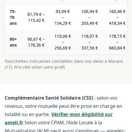
75-
93,09 €
106,94 €
160,46 €
81,79 €
–
79
–
–
–
115,42 €
ans
154,29 €
203,49 €
418,34 €
110,06 €
118,07 €
178,15 €
80+
90,67 €
–
–
–
–
ans
176,36 €
256,69 €
337,56 €
660,84 €
Fourchettes indicatives constatées dans nos devis à
Marans
(
17
). Prix réel selon votre profil.
Complémentaire Santé Solidaire (CSS)
: selon vos
revenus, votre mutuelle peut être prise en charge en
totalité ou en partie.
Vérifier mon éligibilité sur
ameli.fr
Selon votre CPAM, l’Aide Locale à la
Mutualisation (ALM) peut aussi s’appliquer — appelez-