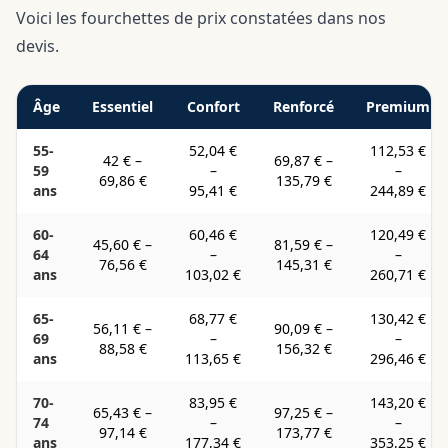
Voici les fourchettes de prix constatées dans nos
devis.
Âge
Essentiel
Confort
Renforcé
Premium
55-
52,04 €
112,53 €
42 €
–
69,87 €
–
59
–
–
69,86 €
135,79 €
ans
95,41 €
244,89 €
60-
60,46 €
120,49 €
45,60 €
–
81,59 €
–
64
–
–
76,56 €
145,31 €
ans
103,02 €
260,71 €
65-
68,77 €
130,42 €
56,11 €
–
90,09 €
–
69
–
–
88,58 €
156,32 €
ans
113,65 €
296,46 €
70-
83,95 €
143,20 €
65,43 €
–
97,25 €
–
74
–
–
97,14 €
173,77 €
ans
177,34 €
353,25 €