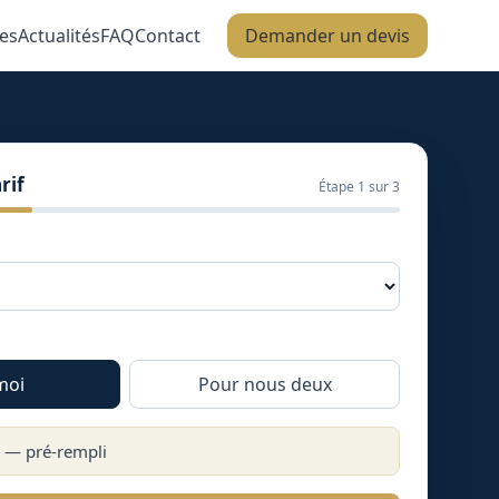
es
Actualités
FAQ
Contact
Demander un devis
rif
Étape
1
sur 3
moi
Pour nous deux
) — pré-rempli