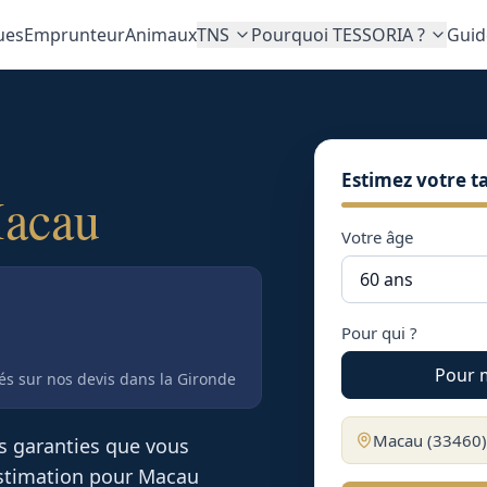
ues
Emprunteur
Animaux
TNS
Pourquoi TESSORIA ?
Guid
Estimez votre ta
acau
Votre âge
Pour qui ?
Pour 
tés sur nos devis
dans la Gironde
Macau
(
33460
es garanties que vous
 estimation pour
Macau