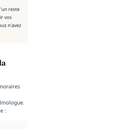
'un reste
ir vos
ous n'avez
la
noraires
lmologue.
e :