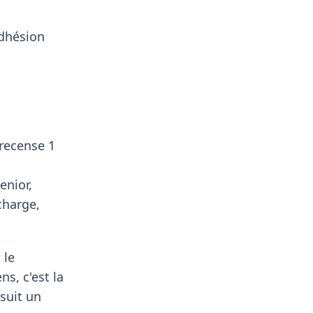
adhésion
 recense 1
enior,
charge,
 le
s, c'est la
suit un