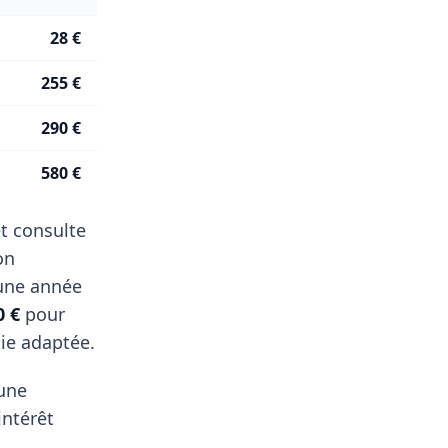
28 €
255 €
290 €
580 €
t consulte
on
 une année
0 €
pour
tie adaptée.
'une
intérêt