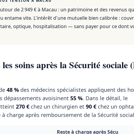
OUS TENSION À
MACAU
utour de 2 949 €
à
Macau
: un patrimoine et des revenus qu
 entame vite. L'intérêt d'une mutuelle bien calibrée : couvr
aire, optique, hospitalisation — sans payer pour ce dont v
les soins après la Sécurité sociale (
 de
48 %
des médecins spécialistes appliquent des ho
es dépassements avoisinent
55 %
. Dans le détail, le
tteint
270 €
chez un chirurgien et
90 €
chez un ophta
 à charge après remboursement de la Sécurité social
Reste à charge après Sécu