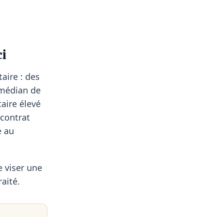
i
aire : des
 médian de
aire élevé
 contrat
e au
e viser une
aité.