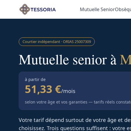
Aller au contenu principal
Mutuelle Senior
Obsèq
Courtier indépendant · ORIAS
25007309
Mutuelle senior à
M
à partir de
51,33 €
/mois
selon votre âge et vos garanties — tarifs réels consta
Votre tarif dépend surtout de votre âge et d
choisissez. Trois questions suffisent : votre