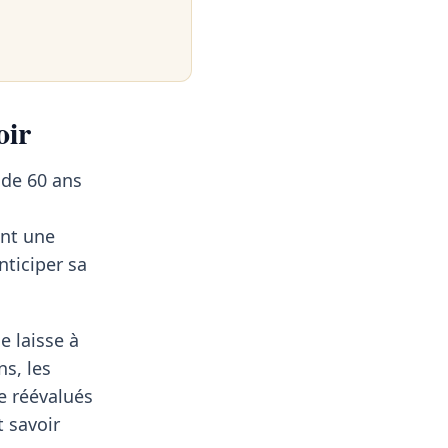
oir
 de 60 ans
ont une
nticiper sa
e laisse à
ns, les
re réévalués
t savoir