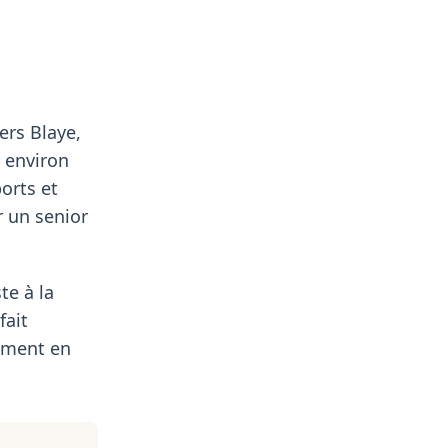
ers Blaye,
à environ
orts et
 un senior
te à la
fait
lement en