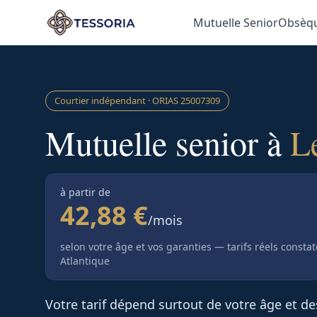
Aller au contenu principal
Mutuelle Senior
Obsèq
Courtier indépendant · ORIAS
25007309
Mutuelle senior à
L
à partir de
42,88 €
/mois
selon votre âge et vos garanties — tarifs réels consta
Atlantique
Votre tarif dépend surtout de votre âge et d