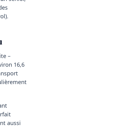
des
ol).
u
te –
viron 16,6
ansport
culièrement
ant
rfait
nt aussi