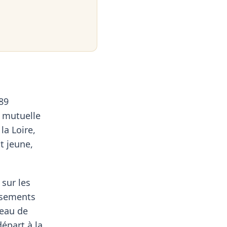
89
e mutuelle
la Loire,
t jeune,
sur les
assements
veau de
épart à la