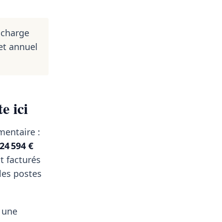
 charge
et annuel
e ici
mentaire :
24 594 €
t facturés
 les postes
z une