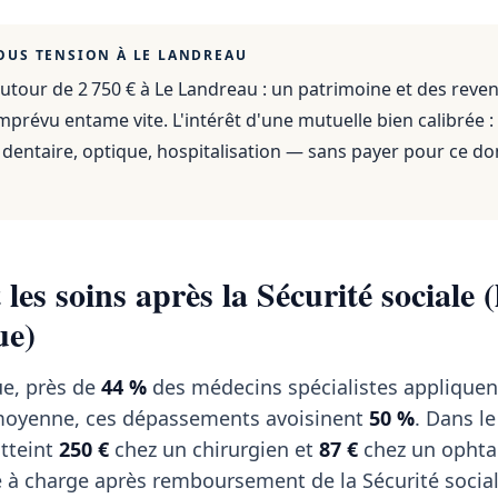
OUS TENSION À
LE LANDREAU
utour de 2 750 €
à
Le Landreau
: un patrimoine et des reve
mprévu entame vite. L'intérêt d'une mutuelle bien calibrée :
dentaire, optique, hospitalisation — sans payer pour ce do
les soins après la Sécurité sociale (
ue)
ue, près de
44 %
des médecins spécialistes appliquen
 moyenne, ces dépassements avoisinent
50 %
. Dans le
tteint
250 €
chez un chirurgien et
87 €
chez un ophta
 à charge après remboursement de la Sécurité social