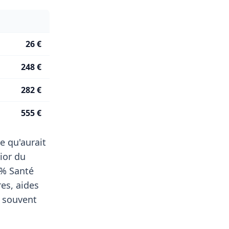
26 €
248 €
282 €
555 €
e qu'aurait
ior du
 % Santé
res, aides
m souvent