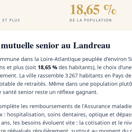
18,65 %
 ET PLUS
DE LA POPULATION
a mutuelle senior au Landreau
ommune dans la Loire-Atlantique peuplée d'environ 5
ns et plus (soit
18,65 %
des habitants), le choix d'un
ement. La ville rassemble 3 267 habitants en Pays de 
otable de retraités. Même dans une population plutô
e santé senior reste un réflexe gagnant.
omplète les remboursements de l'Assurance maladie 
x : hospitalisation, soins dentaires, optique et dép
ans, les besoins évoluent vite : la cotisation et le ni
tre réévalués régulièrement, surtout au moment du d