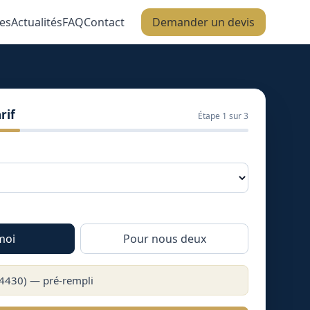
es
Actualités
FAQ
Contact
Demander un devis
rif
Étape
1
sur 3
moi
Pour nous deux
4430
) — pré-rempli