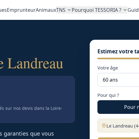
ues
Emprunteur
Animaux
TNS
Pourquoi TESSORIA ?
Guid
Estimez votre ta
e Landreau
Votre âge
Pour qui ?
Pour 
tés sur nos devis
dans la Loire-
Le Landreau
(
4
es garanties que vous