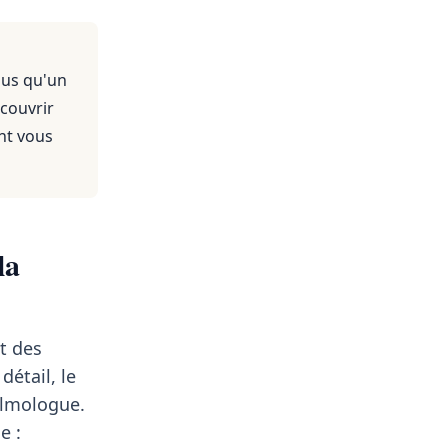
nus qu'un
 couvrir
nt vous
la
t des
 détail, le
lmologue.
e :