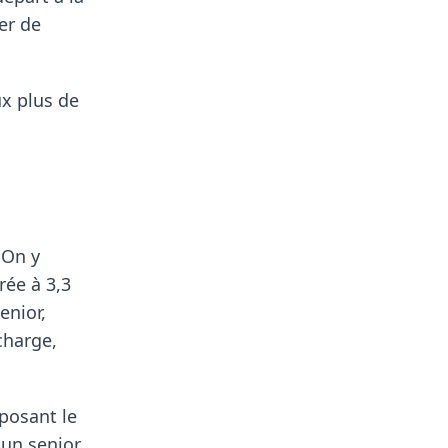
er de
ux plus de
 On y
rée à 3,3
enior,
charge,
oposant le
un senior,