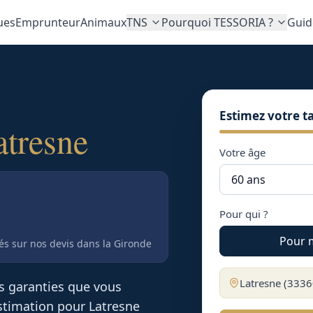
ues
Emprunteur
Animaux
TNS
Pourquoi TESSORIA ?
Guid
Estimez votre ta
atresne
Votre âge
Pour qui ?
Pour 
tés sur nos devis
dans la Gironde
Latresne
(
3336
es garanties que vous
 estimation pour
Latresne