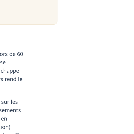
ors de 60
ose
'échappe
rs rend le
sur les
assements
 en
tion)