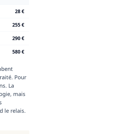
28 €
255 €
290 €
580 €
ombent
raité. Pour
ns. La
ogie, mais
s
 le relais.