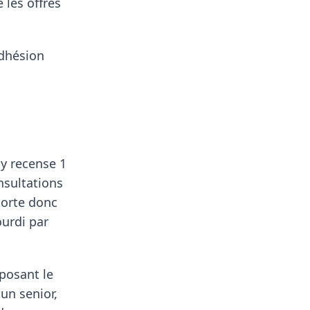
les offres
adhésion
 y recense 1
nsultations
porte donc
ourdi par
oposant le
un senior,