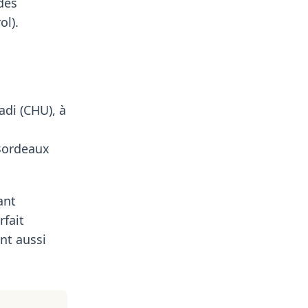
des
ol).
adi (CHU), à
 Bordeaux
ant
rfait
nt aussi