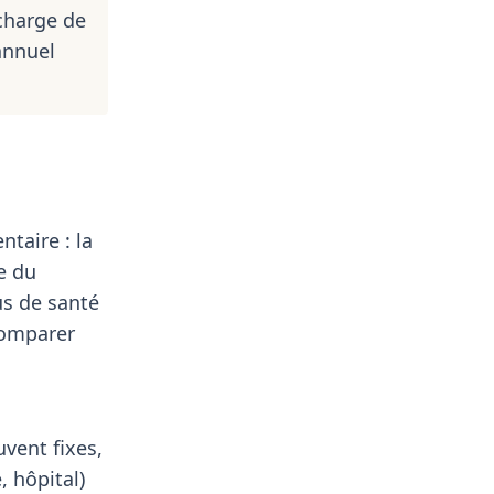
charge de
annuel
ntaire : la
e du
us de santé
comparer
uvent fixes,
, hôpital)