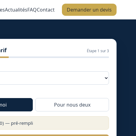
es
Actualités
FAQ
Contact
Demander un devis
rif
Étape
1
sur 3
moi
Pour nous deux
0
) — pré-rempli