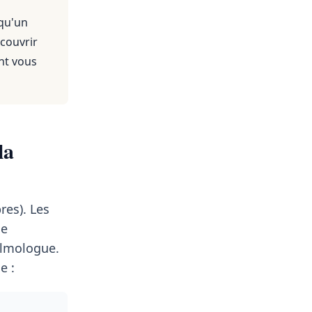
 qu'un
 couvrir
nt vous
la
res). Les
le
lmologue.
e :