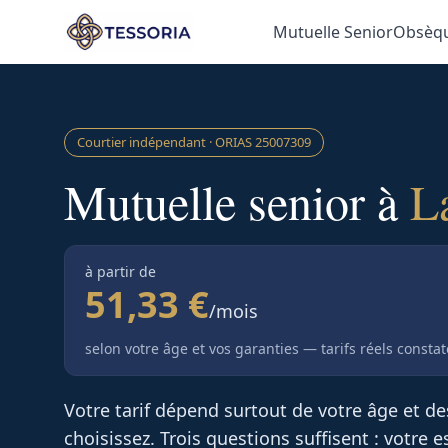
Aller au contenu principal
Mutuelle Senior
Obsèq
Courtier indépendant · ORIAS
25007309
Mutuelle senior à
L
à partir de
51,33 €
/mois
selon votre âge et vos garanties — tarifs réels consta
Votre tarif dépend surtout de votre âge et d
choisissez. Trois questions suffisent : votre