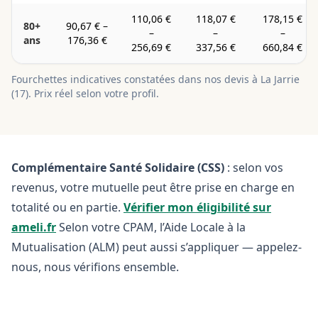
110,06 €
118,07 €
178,15 €
80+
90,67 €
–
–
–
–
ans
176,36 €
256,69 €
337,56 €
660,84 €
Fourchettes indicatives constatées dans nos devis à
La Jarrie
(
17
). Prix réel selon votre profil.
Complémentaire Santé Solidaire (CSS)
: selon vos
revenus, votre mutuelle peut être prise en charge en
totalité ou en partie.
Vérifier mon éligibilité sur
ameli.fr
Selon votre CPAM, l’Aide Locale à la
Mutualisation (ALM) peut aussi s’appliquer — appelez-
nous, nous vérifions ensemble.