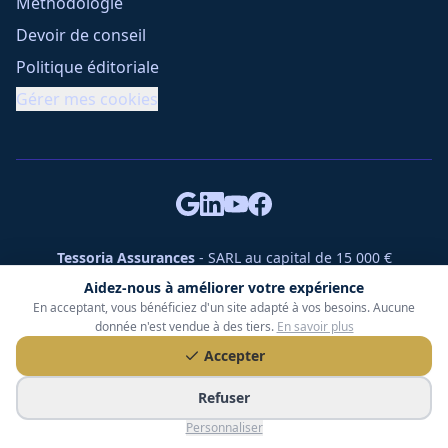
Méthodologie
Devoir de conseil
Politique éditoriale
Gérer mes cookies
Tessoria Assurances
- SARL au capital de 15 000 €
ORIAS n° 25007309 - RCS 990 206 179 - Membre du réseau
Aidez-nous à améliorer votre expérience
360 Courtage
En acceptant, vous bénéficiez d'un site adapté à vos besoins. Aucune
RC Pro : Klarity - Contrat n° CCOUK000785
donnée n'est vendue à des tiers.
En savoir plus
49 chemin des Gardettes Sine, 06570 Saint-Paul-de-Vence
Accepter
©
2026
Tessoria Assurances. Tous droits réservés.
Refuser
Personnaliser