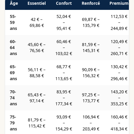
Âge
Essentiel
Confort
Renforcé
Premium
55-
52,04 €
112,53 €
42 €
–
69,87 €
–
59
–
–
69,86 €
135,79 €
ans
95,41 €
244,89 €
60-
60,46 €
120,49 €
45,60 €
–
81,59 €
–
64
–
–
76,56 €
145,31 €
ans
103,02 €
260,71 €
65-
68,77 €
130,42 €
56,11 €
–
90,09 €
–
69
–
–
88,58 €
156,32 €
ans
113,65 €
296,46 €
70-
83,95 €
143,20 €
65,43 €
–
97,25 €
–
74
–
–
97,14 €
173,77 €
ans
177,34 €
353,25 €
75-
93,09 €
106,94 €
160,46 €
81,79 €
–
79
–
–
–
115,42 €
ans
154,29 €
203,49 €
418,34 €