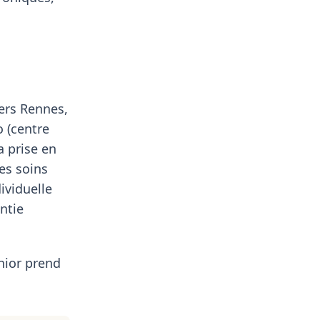
ers Rennes,
o (centre
a prise en
es soins
ividuelle
ntie
nior prend