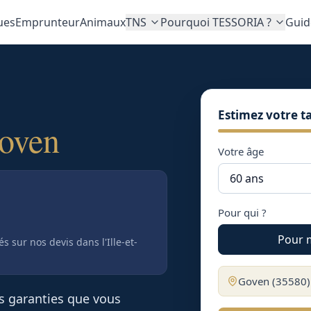
ues
Emprunteur
Animaux
TNS
Pourquoi TESSORIA ?
Guid
Estimez votre ta
oven
Votre âge
Pour qui ?
Pour 
tés sur nos devis
dans l'Ille-et-
Goven
(
35580
es garanties que vous