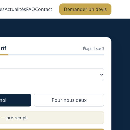
es
Actualités
FAQ
Contact
Demander un devis
rif
Étape
1
sur 3
moi
Pour nous deux
) — pré-rempli