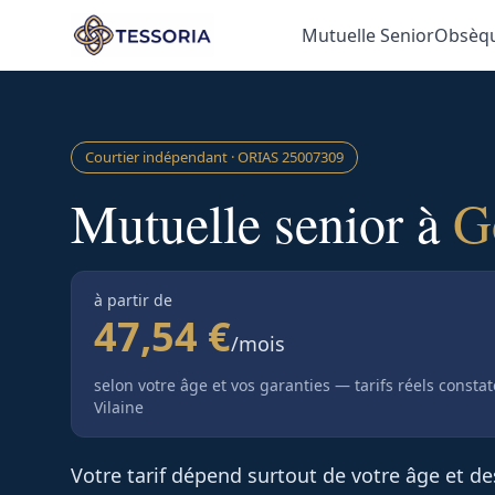
Aller au contenu principal
Mutuelle Senior
Obsèq
Courtier indépendant · ORIAS
25007309
Mutuelle senior à
G
à partir de
47,54 €
/mois
selon votre âge et vos garanties — tarifs réels consta
Vilaine
Votre tarif dépend surtout de votre âge et d