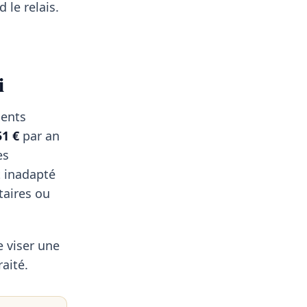
 le relais.
i
ments
51 €
par an
es
t inadapté
taires ou
e viser une
aité.