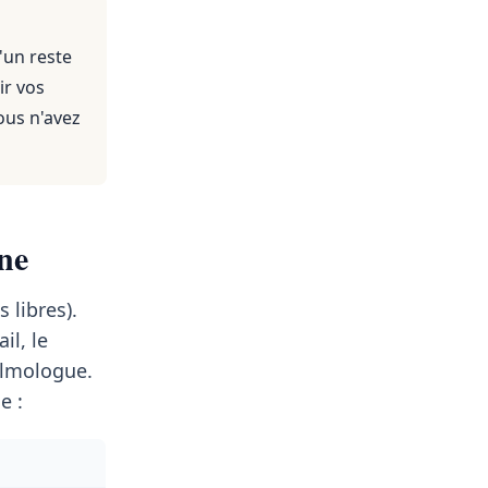
'un reste
ir vos
ous n'avez
ine
 libres).
il, le
lmologue.
e :