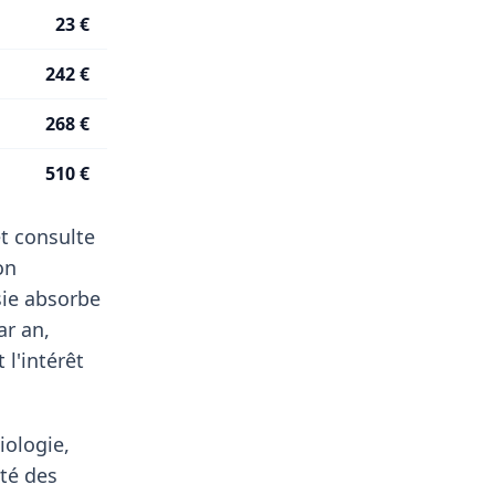
23 €
242 €
268 €
510 €
t consulte
on
sie absorbe
r an,
l'intérêt
iologie,
té des