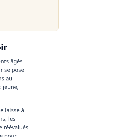
ir
ents âgés
or se pose
as au
t jeune,
e laisse à
ns, les
re réévalués
re pour