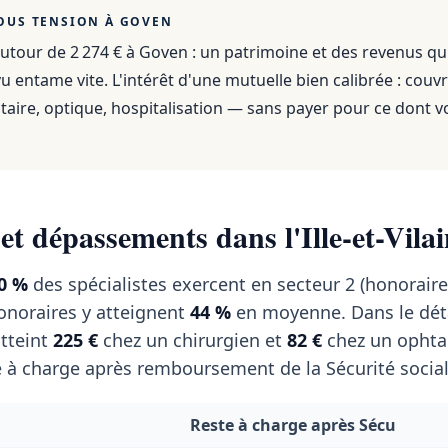
OUS TENSION À
GOVEN
utour de 2 274 €
à
Goven
: un patrimoine et des revenus qu
 entame vite. L'intérêt d'une mutuelle bien calibrée : couvr
aire, optique, hospitalisation — sans payer pour ce dont v
et dépassements dans l'Ille-et-Vila
0 %
des spécialistes exercent en secteur 2 (honoraires
noraires y atteignent
44 %
en moyenne. Dans le déta
tteint
225 €
chez un chirurgien et
82 €
chez un ophta
 à charge après remboursement de la Sécurité social
Reste à charge après Sécu