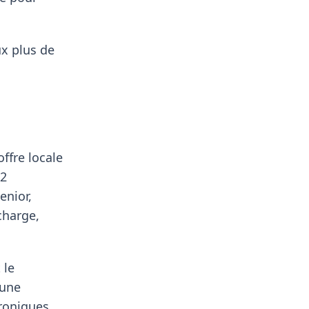
ux plus de
ffre locale
,2
enior,
charge,
 le
'une
roniques,