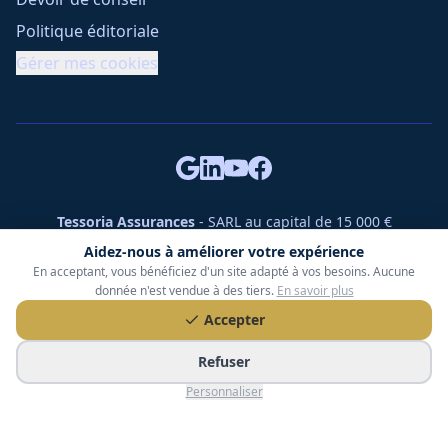
Politique éditoriale
Gérer mes cookies
Tessoria Assurances
- SARL au capital de 15 000 €
ORIAS n° 25007309 - RCS 990 206 179 - Membre du réseau
Aidez-nous à améliorer votre expérience
360 Courtage
En acceptant, vous bénéficiez d'un site adapté à vos besoins. Aucune
RC Pro : Klarity - Contrat n° CCOUK000785
donnée n'est vendue à des tiers.
En savoir plus
49 chemin des Gardettes Sine, 06570 Saint-Paul-de-Vence
Accepter
©
2026
Tessoria Assurances. Tous droits réservés.
Refuser
Personnaliser