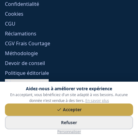
Confidentialité
Cookies
CGU
Réclamations
CGV Frais Courtage
Méthodologie
Devoir de conseil
Politique éditoriale
Gérer mes cookies
Aidez-nous à améliorer votre expérience
En acceptant, vous bénéficiez d'un site adapté à vos besoins. Aucune
donnée n'est vendue à des tiers.
En savoir plus
Accepter
Refuser
Tessoria Assurances
- SARL au capital de 15 000 €
Personnaliser