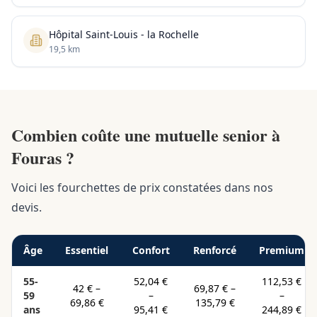
Hôpital Saint-Louis - la Rochelle
19,5 km
Combien coûte une mutuelle senior à
Fouras ?
Voici les fourchettes de prix constatées dans nos
devis.
Âge
Essentiel
Confort
Renforcé
Premium
55-
52,04 €
112,53 €
42 €
–
69,87 €
–
59
–
–
69,86 €
135,79 €
ans
95,41 €
244,89 €