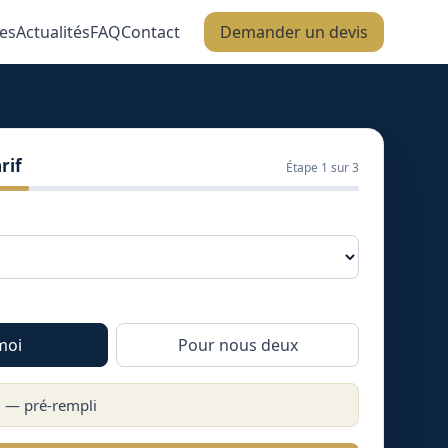
es
Actualités
FAQ
Contact
Demander un devis
rif
Étape
1
sur 3
moi
Pour nous deux
) — pré-rempli