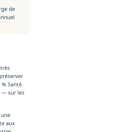
arge de
annuel
 très
préserver
0 % Santé.
 — sur les
z une
ite aux
ostes