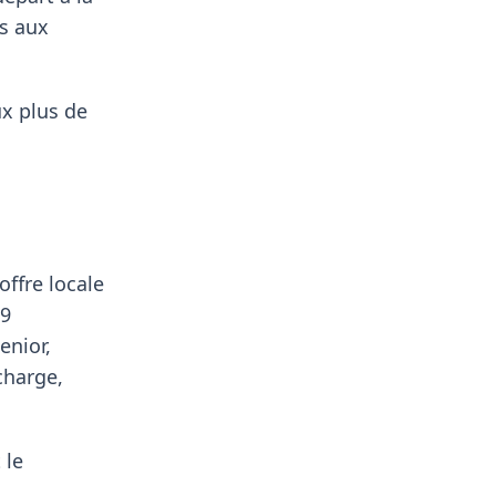
es aux
ux plus de
offre locale
,9
enior,
charge,
 le