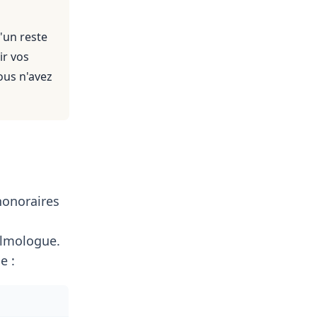
'un reste
ir vos
ous n'avez
honoraires
lmologue.
e :