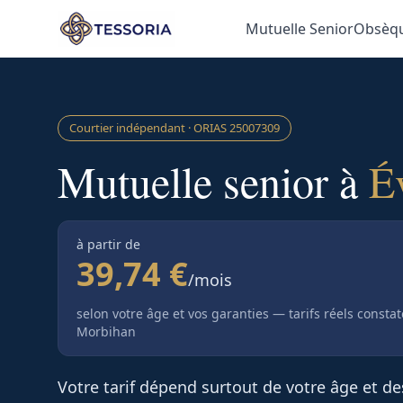
Aller au contenu principal
Mutuelle Senior
Obsèq
Courtier indépendant · ORIAS
25007309
Mutuelle senior à
É
à partir de
39,74 €
/mois
selon votre âge et vos garanties — tarifs réels consta
Morbihan
Votre tarif dépend surtout de votre âge et d