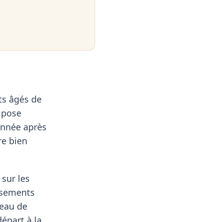
ts âgés de
e pose
 année après
re bien
sur les
assements
veau de
épart à la