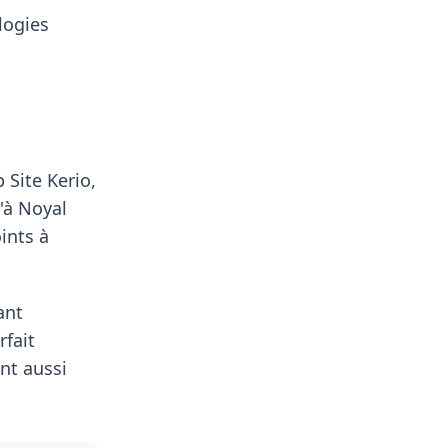
logies
 Site Kerio,
'à Noyal
ints à
ant
rfait
nt aussi