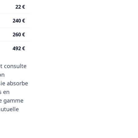
22 €
240 €
260 €
492 €
t consulte
on
sie absorbe
s en
 de gamme
mutuelle