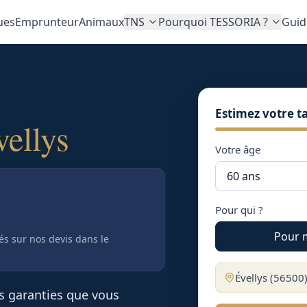
ues
Emprunteur
Animaux
TNS
Pourquoi TESSORIA ?
Guid
Estimez votre ta
vellys
Votre âge
Pour qui ?
Pour 
tés sur nos devis
dans le
Évellys
(
56500
es garanties que vous