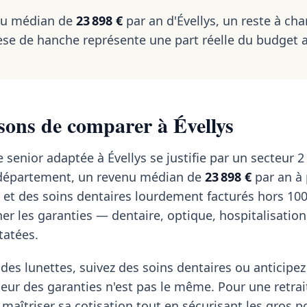
nu médian de
23 898 €
par an d'Évellys, un reste à ch
se de hanche représente une part réelle du budget 
sons de comparer à Évellys
senior adaptée à Évellys se justifie par un secteur 2
u département, un revenu médian de
23 898 €
par an à 
 et des soins dentaires lourdement facturés hors 10
ner les garanties — dentaire, optique, hospitalisation
tatées.
des lunettes, suivez des soins dentaires ou anticipe
rseur des garanties n'est pas le même. Pour une retra
 maîtriser sa cotisation tout en sécurisant les gros p