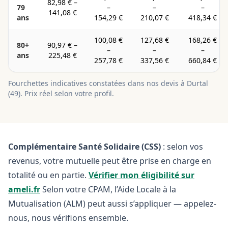
82,98 €
–
79
–
–
–
141,08 €
ans
154,29 €
210,07 €
418,34 €
100,08 €
127,68 €
168,26 €
80+
90,97 €
–
–
–
–
ans
225,48 €
257,78 €
337,56 €
660,84 €
Fourchettes indicatives constatées dans nos devis à
Durtal
(
49
). Prix réel selon votre profil.
Complémentaire Santé Solidaire (CSS)
: selon vos
revenus, votre mutuelle peut être prise en charge en
totalité ou en partie.
Vérifier mon éligibilité sur
ameli.fr
Selon votre CPAM, l’Aide Locale à la
Mutualisation (ALM) peut aussi s’appliquer — appelez-
nous, nous vérifions ensemble.