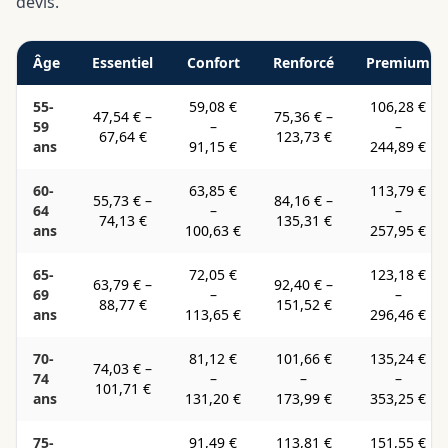
devis.
Âge
Essentiel
Confort
Renforcé
Premium
55-
59,08 €
106,28 €
47,54 €
–
75,36 €
–
59
–
–
67,64 €
123,73 €
ans
91,15 €
244,89 €
60-
63,85 €
113,79 €
55,73 €
–
84,16 €
–
64
–
–
74,13 €
135,31 €
ans
100,63 €
257,95 €
65-
72,05 €
123,18 €
63,79 €
–
92,40 €
–
69
–
–
88,77 €
151,52 €
ans
113,65 €
296,46 €
70-
81,12 €
101,66 €
135,24 €
74,03 €
–
74
–
–
–
101,71 €
ans
131,20 €
173,99 €
353,25 €
75-
91,49 €
113,81 €
151,55 €