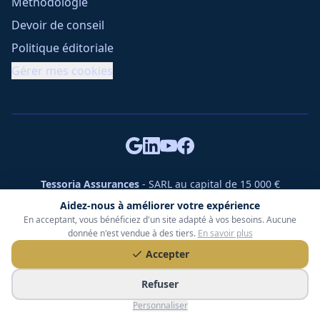
Méthodologie
Devoir de conseil
Politique éditoriale
Gérer mes cookies
Tessoria Assurances
- SARL au capital de 15 000 €
ORIAS n° 25007309 - RCS 990 206 179 - Membre du réseau
Aidez-nous à améliorer votre expérience
360 Courtage
En acceptant, vous bénéficiez d'un site adapté à vos besoins. Aucune
RC Pro : Klarity - Contrat n° CCOUK000785
donnée n'est vendue à des tiers.
En savoir plus
49 chemin des Gardettes Sine, 06570 Saint-Paul-de-Vence
Accepter
©
2026
Tessoria Assurances. Tous droits réservés.
Refuser
Personnaliser