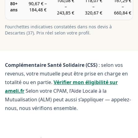
100,08 €
118,07 €
167,29 €
80+
90,67 €
–
–
–
–
ans
184,48 €
243,85 €
320,67 €
660,84 €
Fourchettes indicatives constatées dans nos devis à
Descartes
(
37
). Prix réel selon votre profil.
Complémentaire Santé Solidaire (CSS)
: selon vos
revenus, votre mutuelle peut être prise en charge en
totalité ou en partie.
Vérifier mon éligibilité sur
ameli.fr
Selon votre CPAM, l’Aide Locale à la
Mutualisation (ALM) peut aussi s’appliquer — appelez-
nous, nous vérifions ensemble.