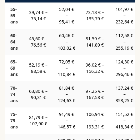
55-
52,04 €
101,97 €
39,74 €
–
73,13 €
–
59
–
–
75,14 €
135,79 €
ans
95,41 €
232,64 €
60-
60,46 €
112,58 €
45,60 €
–
81,59 €
–
64
–
–
76,56 €
141,89 €
ans
103,02 €
255,19 €
65-
72,05 €
124,30 €
52,19 €
–
96,02 €
–
69
–
–
88,58 €
156,32 €
ans
110,84 €
296,46 €
70-
81,84 €
137,24 €
63,80 €
–
97,25 €
–
74
–
–
90,31 €
167,58 €
ans
124,63 €
353,25 €
75-
91,49 €
106,94 €
151,52 €
81,79 €
–
79
–
–
–
107,90 €
ans
146,57 €
193,31 €
418,34 €