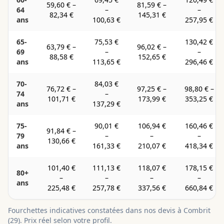
59,60 €
–
81,59 €
–
64
–
–
82,34 €
145,31 €
ans
100,63 €
257,95 €
65-
75,53 €
130,42 €
63,79 €
–
96,02 €
–
69
–
–
88,58 €
152,65 €
ans
113,65 €
296,46 €
70-
84,03 €
76,72 €
–
97,25 €
–
98,80 €
–
74
–
101,71 €
173,99 €
353,25 €
ans
137,29 €
75-
90,01 €
106,94 €
160,46 €
91,84 €
–
79
–
–
–
130,66 €
ans
161,33 €
210,07 €
418,34 €
101,40 €
111,13 €
118,07 €
178,15 €
80+
–
–
–
–
ans
225,48 €
257,78 €
337,56 €
660,84 €
Fourchettes indicatives constatées dans nos devis à
Combrit
(
29
). Prix réel selon votre profil.