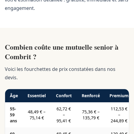
engagement.
Combien coûte une mutuelle senior à
Combrit ?
Voici les fourchettes de prix constatées dans nos
devis.
Âge
Essentiel
Confort
Renforcé
Premium
55-
62,72 €
112,53 €
48,49 €
–
75,36 €
–
59
–
–
75,14 €
135,79 €
ans
95,41 €
244,89 €
60-
69,45 €
120,49 €