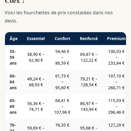
Coëx ?
Voici les fourchettes de prix constatées dans nos
devis.
Âge
Essentiel
Confort
Renforcé
Premium
55-
54,46 €
100,03 €
38,90 €
–
69,87 €
–
59
–
–
62,90 €
122,22 €
ans
86,59 €
233,84 €
60-
61,73 €
107,10 €
49,24 €
–
79,21 €
–
64
–
–
68,93 €
128,54 €
ans
95,60 €
260,71 €
65-
68,41 €
115,93 €
56,36 €
–
86,97 €
–
69
–
–
74,71 €
143,94 €
ans
107,96 €
296,46 €
70-
76,35 €
127,29 €
59,69 €
–
95,68 €
–
74
–
–