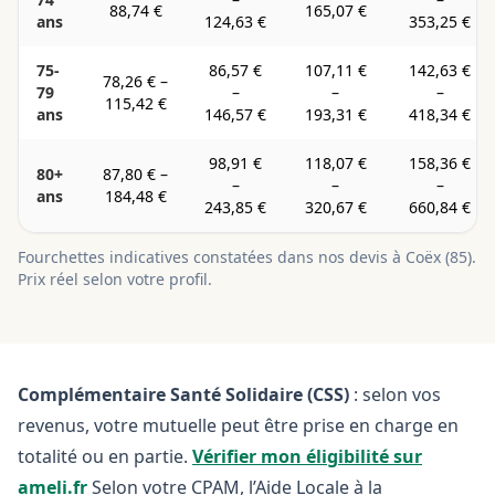
88,74 €
165,07 €
ans
124,63 €
353,25 €
75-
86,57 €
107,11 €
142,63 €
78,26 €
–
79
–
–
–
115,42 €
ans
146,57 €
193,31 €
418,34 €
98,91 €
118,07 €
158,36 €
80+
87,80 €
–
–
–
–
ans
184,48 €
243,85 €
320,67 €
660,84 €
Fourchettes indicatives constatées dans nos devis à
Coëx
(
85
).
Prix réel selon votre profil.
Complémentaire Santé Solidaire (CSS)
: selon vos
revenus, votre mutuelle peut être prise en charge en
totalité ou en partie.
Vérifier mon éligibilité sur
ameli.fr
Selon votre CPAM, l’Aide Locale à la