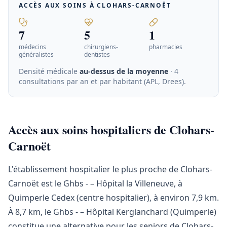
ACCÈS AUX SOINS À
CLOHARS-CARNOËT
7
5
1
médecins
chirurgiens-
pharmacies
généralistes
dentistes
Densité médicale
au-dessus de la moyenne
· 4
consultations par an et par habitant (APL, Drees)
.
Accès aux soins hospitaliers de Clohars-
Carnoët
L'établissement hospitalier le plus proche de Clohars-
Carnoët est le Ghbs - – Hôpital la Villeneuve, à
Quimperle Cedex (centre hospitalier), à environ 7,9 km.
À 8,7 km, le Ghbs - – Hôpital Kerglanchard (Quimperle)
constitue une alternative pour les seniors de Clohars-