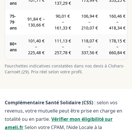
101,71 €
173,99 €
353,25 €
ans
137,29 €
75-
90,01 €
106,94 €
160,46 €
91,84 €
–
79
–
–
–
130,66 €
ans
161,33 €
210,07 €
418,34 €
101,40 €
111,13 €
118,07 €
178,15 €
80+
–
–
–
–
ans
225,48 €
257,78 €
337,56 €
660,84 €
Fourchettes indicatives constatées dans nos devis à
Clohars-
Carnoët
(
29
). Prix réel selon votre profil.
Complémentaire Santé Solidaire (CSS)
: selon vos
revenus, votre mutuelle peut être prise en charge en
totalité ou en partie.
Vérifier mon éligibilité sur
ameli.fr
Selon votre CPAM, l’Aide Locale à la