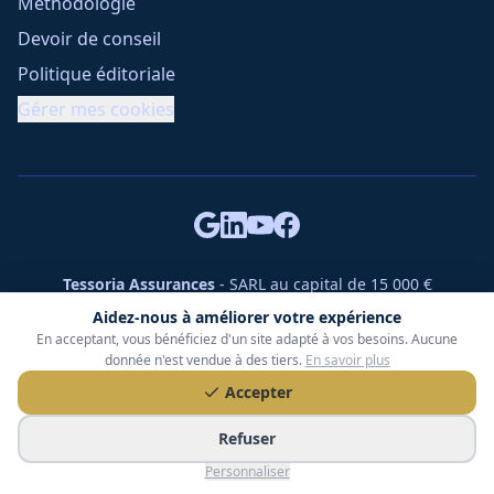
Méthodologie
Devoir de conseil
Politique éditoriale
Gérer mes cookies
Tessoria Assurances
- SARL au capital de 15 000 €
ORIAS n° 25007309 - RCS 990 206 179 - Membre du réseau
Aidez-nous à améliorer votre expérience
360 Courtage
En acceptant, vous bénéficiez d'un site adapté à vos besoins. Aucune
RC Pro : Klarity - Contrat n° CCOUK000785
donnée n'est vendue à des tiers.
En savoir plus
49 chemin des Gardettes Sine, 06570 Saint-Paul-de-Vence
Accepter
©
2026
Tessoria Assurances. Tous droits réservés.
Refuser
Personnaliser