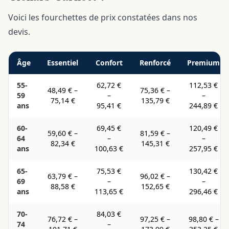
Voici les fourchettes de prix constatées dans nos
devis.
Âge
Essentiel
Confort
Renforcé
Premium
55-
62,72 €
112,53 €
48,49 €
–
75,36 €
–
59
–
–
75,14 €
135,79 €
ans
95,41 €
244,89 €
60-
69,45 €
120,49 €
59,60 €
–
81,59 €
–
64
–
–
82,34 €
145,31 €
ans
100,63 €
257,95 €
65-
75,53 €
130,42 €
63,79 €
–
96,02 €
–
69
–
–
88,58 €
152,65 €
ans
113,65 €
296,46 €
70-
84,03 €
76,72 €
–
97,25 €
–
98,80 €
–
74
–