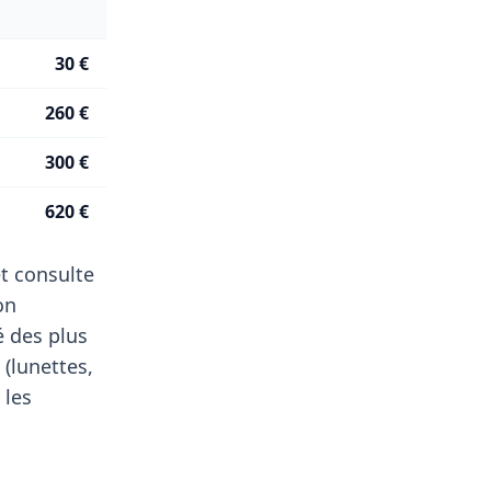
30 €
260 €
300 €
620 €
t consulte
on
é des plus
 (lunettes,
 les