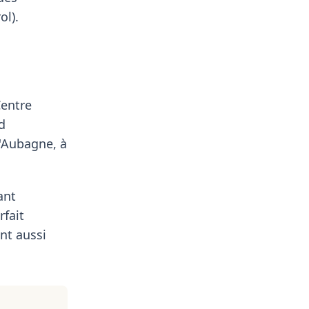
ol).
Centre
d
d'Aubagne, à
ant
rfait
nt aussi