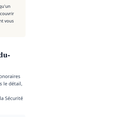
 qu'un
 couvrir
nt vous
du-
honoraires
le détail,
a Sécurité