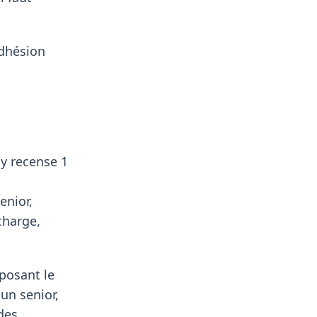
adhésion
 y recense 1
enior,
charge,
oposant le
un senior,
des