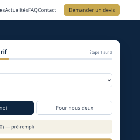
es
Actualités
FAQ
Contact
Demander un devis
rif
Étape
1
sur 3
moi
Pour nous deux
0
) — pré-rempli