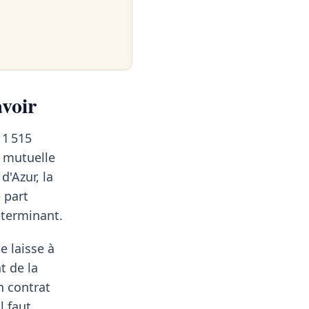
avoir
 1 515
e mutuelle
'Azur, la
 part
éterminant.
e laisse à
t de la
n contrat
l faut