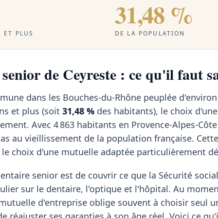
31,48 %
 ET PLUS
DE LA POPULATION
senior de Ceyreste : ce qu'il faut s
mmune dans les Bouches-du-Rhône peuplée d'environ
ns et plus (soit
31,48 %
des habitants), le choix d'un
ement. Avec 4 863 habitants en Provence-Alpes-Côte d
 au vieillissement de la population française. Cette
 le choix d'une mutuelle adaptée particulièrement d
ntaire senior est de couvrir ce que la Sécurité social
ulier sur le dentaire, l'optique et l'hôpital. Au momen
a mutuelle d'entreprise oblige souvent à choisir seul u
de réajuster ses garanties à son âge réel. Voici ce qu'i