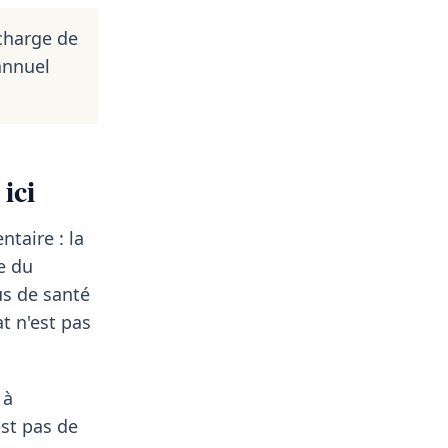
charge de
annuel
ici
ntaire : la
e du
us de santé
t n'est pas
 à
est pas de