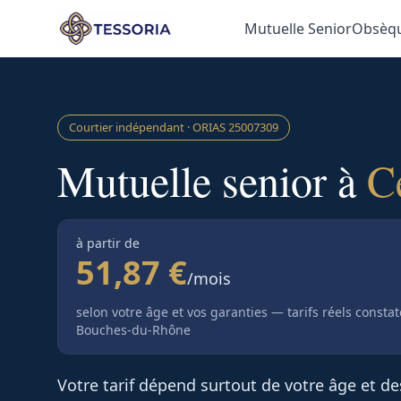
Aller au contenu principal
Mutuelle Senior
Obsèq
Courtier indépendant · ORIAS
25007309
Mutuelle senior à
C
à partir de
51,87 €
/mois
selon votre âge et vos garanties — tarifs réels consta
Bouches-du-Rhône
Votre tarif dépend surtout de votre âge et d