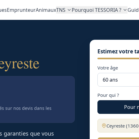
ues
Emprunteur
Animaux
TNS
Pourquoi TESSORIA ?
Guid
Estimez votre ta
eyreste
Votre âge
Pour qui ?
Pour 
tés sur nos devis
dans les
Ceyreste
(
1360
es garanties que vous