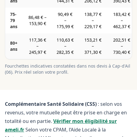
ans
144,31 €
206,12 €
390,43 €
75-
90,49 €
138,77 €
183,42 €
86,48 €
–
79
–
–
–
153,90 €
ans
175,99 €
229,17 €
462,37 €
117,36 €
110,63 €
153,21 €
202,51 €
80+
–
–
–
–
ans
245,97 €
282,35 €
371,30 €
730,40 €
Fourchettes indicatives constatées dans nos devis à
Cap-d'Ail
(
06
). Prix réel selon votre profil.
Complémentaire Santé Solidaire (CSS)
: selon vos
revenus, votre mutuelle peut être prise en charge en
totalité ou en partie.
Vérifier mon éligibilité sur
ameli.fr
Selon votre CPAM, l’Aide Locale à la