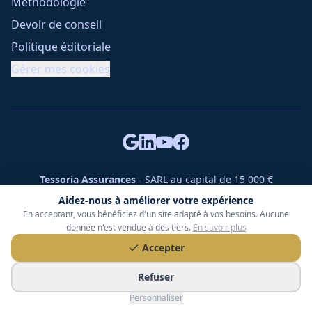
Méthodologie
Devoir de conseil
Politique éditoriale
Gérer mes cookies
Tessoria Assurances
- SARL au capital de 15 000 €
ORIAS n° 25007309 - RCS 990 206 179 - Membre du réseau
Aidez-nous à améliorer votre expérience
360 Courtage
En acceptant, vous bénéficiez d'un site adapté à vos besoins. Aucune
RC Pro : Klarity - Contrat n° CCOUK000785
donnée n'est vendue à des tiers.
En savoir plus
49 chemin des Gardettes Sine, 06570 Saint-Paul-de-Vence
Accepter
©
2026
Tessoria Assurances. Tous droits réservés.
Refuser
Personnaliser