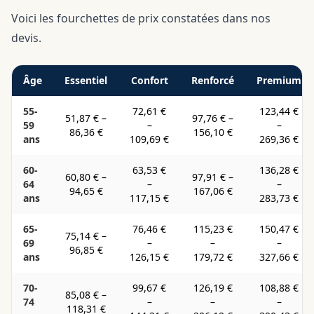
Voici les fourchettes de prix constatées dans nos
devis.
Âge
Essentiel
Confort
Renforcé
Premium
55-
72,61 €
123,44 €
51,87 €
–
97,76 €
–
59
–
–
86,36 €
156,10 €
ans
109,69 €
269,36 €
60-
63,53 €
136,28 €
60,80 €
–
97,91 €
–
64
–
–
94,65 €
167,06 €
ans
117,15 €
283,73 €
65-
76,46 €
115,23 €
150,47 €
75,14 €
–
69
–
–
–
96,85 €
ans
126,15 €
179,72 €
327,66 €
70-
99,67 €
126,19 €
108,88 €
85,08 €
–
74
–
–
–
118,31 €