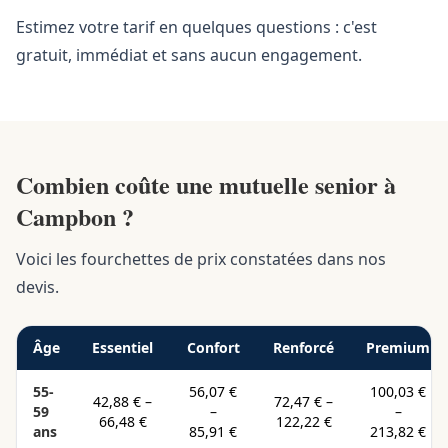
Estimez votre tarif en quelques questions : c'est
gratuit, immédiat et sans aucun engagement.
Combien coûte une mutuelle senior à
Campbon ?
Voici les fourchettes de prix constatées dans nos
devis.
Âge
Essentiel
Confort
Renforcé
Premium
55-
56,07 €
100,03 €
42,88 €
–
72,47 €
–
59
–
–
66,48 €
122,22 €
ans
85,91 €
213,82 €